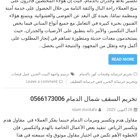
تكسير بلاط وجدران بالدمام، حيث إن هؤلاء المختصين قادرون على
منح العملاء راحة البال والثقة التامة من خلال الحصول على خدمة آمنة
ومنظمة تمامًا، بعيدة كل البعد عن الفوضى والعشوائية. ويتمتع هؤلاء
الفنيون بخبرة كبيرة في التعامل مع جميع أنواع المباني فيما يخص
أعمال التكسير، والأمر ذاته ينطبق على الأرضيات والجدران، حيث
يستخدمون معدات حديثة ومتطورة تساهم في إنجاز المطلوب على
أكمل وجه وتقلل من المجهود. والنتيجة التي يحصل…
READ MORE
,
تخريم خرسانه وفتحات كور بالدمام
ترميم واجهة البيت الخبر
عمل فتحات
,
وتخريم خرسانه الخبر
قص خرسانة القطيف
Leave a comment
تخريم السقف شمال الدمام 0566173006
28 أكتوبر، 2025
islam mostafa
مقاول هدم وتكسير ومرمات الدمام حينما يفكر العملاء في مقاول هدم
وتكسير الرياض تنفيذ بعض الأعمال الخاصة بالهدم والتكسير، فإن
الخطوة الأهم تكمن في اختيار مقاول موثوق وله سمعته في هذا