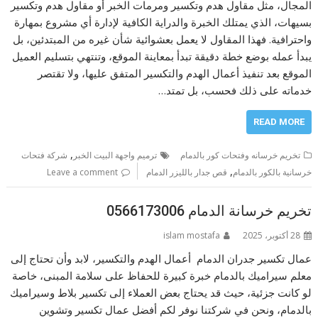
المجال، مثل مقاول هدم وتكسير ومرمات الخبر أو مقاول هدم وتكسير
بسيهات، الذي يمتلك الخبرة والدراية الكافية لإدارة أي مشروع بمهارة
واحترافية. فهذا المقاول لا يعمل بعشوائية شأن غيره من المبتدئين، بل
يبدأ عمله بوضع خطة دقيقة تبدأ بمعاينة الموقع، وتنتهي بتسليم العميل
الموقع بعد تنفيذ أعمال الهدم والتكسير المتفق عليها، ولا تقتصر
خدماته على ذلك فحسب، بل تمتد…
READ MORE
,
تخريم خرسانه وفتحات كور بالدمام
ترميم واجهة البيت الخبر
شركة فتحات
,
خرسانية بالكور بالدمام
قص جدار بالليزر الدمام
Leave a comment
تخريم خرسانة الدمام 0566173006
28 أكتوبر، 2025
islam mostafa
عمال تكسير جدران الدمام أعمال الهدم والتكسير، لابد وأن تحتاج إلى
معلم سيراميك بالدمام خبرة كبيرة للحفاظ على سلامة المبنى، خاصة
لو كانت جزئية، حيث قد يحتاج بعض العملاء إلى تكسير بلاط وسيراميك
بالدمام، ونحن في شركتنا نوفر لكم أفضل عمال تكسير وتشوين