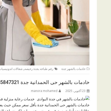
,
خادمات بالشهر جدة
رقم طباخه بجدة رخيصه
شغالات اندونيسيات
خادمات بالشهر حى الحمدانية جدة 0545847321
23 أكتوبر، 2025
manora mohamed
خدمات رعاية منزلية في
خادمات بالشهر حى الحمدانية جدة بأقل سعر ممكن حيث يعتق
خلالنا نجد أننا نقوم بتوفير عروض وخصومات لكي نساعد ا