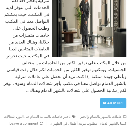
منزلية بالخبر أحد أهم
الخدمات التي تتوفر لدينا
في المكتب، حيث يمكنكم
التواصل معنا في المكتب
وطلب الحصول على
خادمات متميزات من
خلالنا، وهناك العديد من
العاملات المتاحين لدينا
في المكتب، حيث نحرص
من خلال المكتب على توفير الكثير من الخادمات من مختلف
الجنسيات، ويمكنهم توفير الكثير من الخدمات لكم خلال وقت قياسي
وبأعلى جودة ممكنة. إذا كنت تريد أن تحصل على عاملات منزلية
بالشهر الدمام تواصل معنا في مكتب يأجر شغالات الدمام وسوف نوفر
لكم إمكانية الحصول على شغالات بالشهر الدمام وهناك…
READ MORE
,
عاملات بالشهر بالدمام والخبر
تاجير خادمات بالساعه الدمام حى النور
شغالات
,
كينيا بالشهر الدمام
مطلوب مربية أطفال في الظهران
Leave a comment