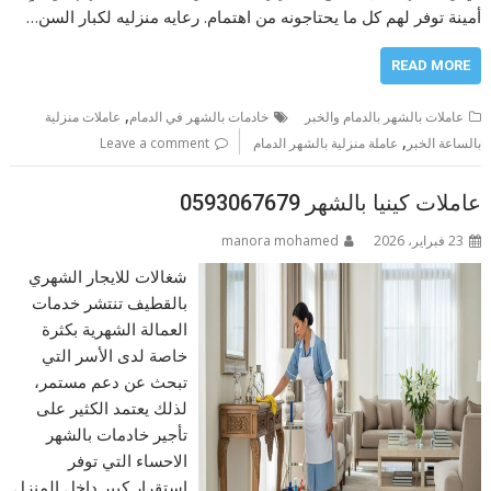
أمينة توفر لهم كل ما يحتاجونه من اهتمام. رعايه منزليه لكبار السن…
READ MORE
,
عاملات بالشهر بالدمام والخبر
خادمات بالشهر في الدمام
عاملات منزلية
,
بالساعة الخبر
عاملة منزلية بالشهر الدمام
Leave a comment
عاملات كينيا بالشهر 0593067679
23 فبراير، 2026
manora mohamed
شغالات للايجار الشهري
بالقطيف تنتشر خدمات
العمالة الشهرية بكثرة
خاصة لدى الأسر التي
تبحث عن دعم مستمر،
لذلك يعتمد الكثير على
تأجير خادمات بالشهر
الاحساء التي توفر
استقرار كبير داخل المنزل