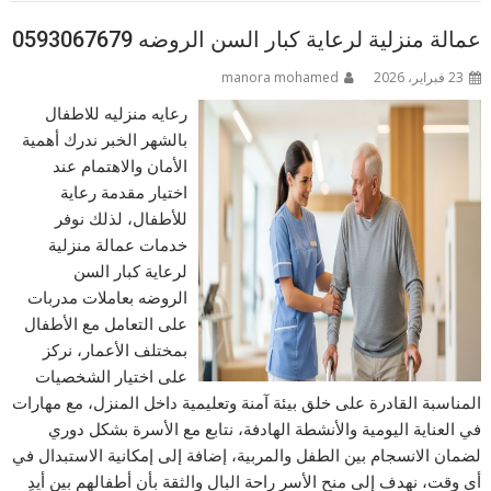
عمالة منزلية لرعاية كبار السن الروضه 0593067679
23 فبراير، 2026
manora mohamed
رعايه منزليه للاطفال
بالشهر الخبر ندرك أهمية
الأمان والاهتمام عند
اختيار مقدمة رعاية
للأطفال، لذلك نوفر
خدمات عمالة منزلية
لرعاية كبار السن
الروضه بعاملات مدربات
على التعامل مع الأطفال
بمختلف الأعمار، نركز
على اختيار الشخصيات
المناسبة القادرة على خلق بيئة آمنة وتعليمية داخل المنزل، مع مهارات
في العناية اليومية والأنشطة الهادفة، نتابع مع الأسرة بشكل دوري
لضمان الانسجام بين الطفل والمربية، إضافة إلى إمكانية الاستبدال في
أي وقت، نهدف إلى منح الأسر راحة البال والثقة بأن أطفالهم بين أيدٍ