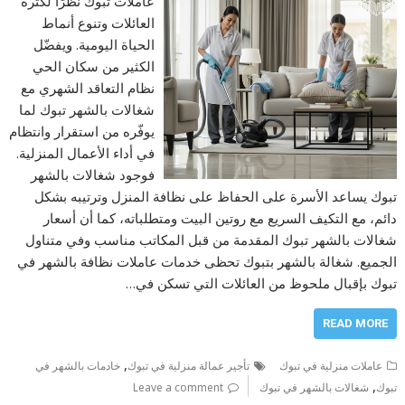
عاملات تبوك نظرًا لكثرة
العائلات وتنوع أنماط
الحياة اليومية. ويفضّل
الكثير من سكان الحي
نظام التعاقد الشهري مع
شغالات بالشهر تبوك لما
يوفّره من استقرار وانتظام
في أداء الأعمال المنزلية.
فوجود شغالات بالشهر
تبوك يساعد الأسرة على الحفاظ على نظافة المنزل وترتيبه بشكل
دائم، مع التكيف السريع مع روتين البيت ومتطلباته، كما أن أسعار
شغالات بالشهر تبوك المقدمة من قبل المكاتب مناسب وفي متناول
الجميع. شغالة بالشهر بتبوك تحظى خدمات عاملات نظافة بالشهر في
تبوك بإقبال ملحوظ من العائلات التي تسكن في…
READ MORE
,
عاملات منزلية في تبوك
تأجير عمالة منزلية في تبوك
خادمات بالشهر في
,
تبوك
شغالات بالشهر في تبوك
Leave a comment