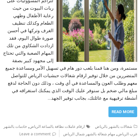
لتراكم المسؤوليات على
ربات البيوت من حيث
رعاية الأطفال وطهي
الطعام وكذلك تنظيف
الغرف وتركها في أحسن
صورة طوال اليوم، فقد
ازدادت الشكاوي من تلك
المهام الصعبة والتي تحتاج
إلى مجهود كبير بصفة
مستمرة، ومن هنا قمنا بلعب دور هام في تسهيل الأمر ومساعدة جميع
المتضررين من خلال توفير ارقام شغالات حبشيات الرياض للتواصل
معهم وطلب العون والمساعدة في أي وقت ، وذلك دون الحاجة لدفع
مبلغ مالي ضخم بل سنوفر عليك الوقت الذي يمكنك استغراقه في
أنشطة ترفيهية مع عائلتك، بجانب توفير الجهد…
READ MORE
,
شغالات بالشهر بالرياض
ارقام عاملات نظافة بالساعة الرياض
خادمات بالشهر
,
غرب الرياض
مهام شغالة بالشهر شمال الرياض
Leave a comment