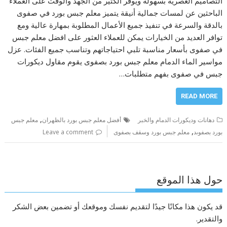
التصاميم العصرية بسهولة ويوفر الكثير من الجهد والوقت على العملاء
الباحثين عن لمسات جمالية أنيقة يتميز معلم جبس بورد في صفوى
بالدقة والسرعة في تنفيذ جميع الأعمال المطلوبة بمهارة عالية ومع
توافر العديد من الخيارات يمكن للعملاء العثور على افضل معلم جبس
في صفوى بأسعار مناسبة تلبي احتياجاتهم وتناسب جميع الفئات. عزل
مواسير الماء الدمام معلم جبس بورد بصفوى يقوم مقاول ديكورات
جبس في صفوى بفهم متطلبات…
READ MORE
,
دهانات وديكورات الدمام والخبر
أفضل معلم جبس بورد بالظهران
معلم جبس
,
بورد بصفوىد
معلم جبس بورد وسقف بصفوى
Leave a comment
حول هذا الموقع
قد يكون هذا مكانًا جيدًا لتقديم نفسك وموقعك أو تضمين بعض الشكر
والتقدير.