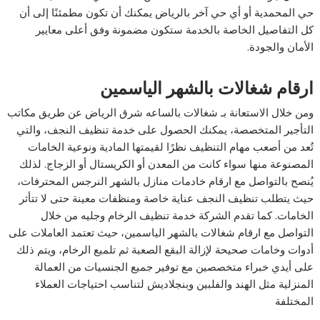
حي المحمدية أو أي حي آخر بالرياض يمكنك أن تكون مطمئنًا إلى أن
كل التفاصيل الخاصة بالخدمة ستكون مضمونة وفق أعلى معايير
الأمان والجودة.
ارقام شغالات بالشهر الياسمين
ومن خلال الاستعانة بـ شغالات بالساعه شرق الرياض عن طريق مكاتب
التأجير المتخصصة، يمكنك الحصول على خدمة تنظيف النجف، والتي
تُعد من أصعب مهام التنظيف نظرًا لقيمتها المادية ونوعية الخامات
المصنوعة منها سواء كانت من المعدن أو الكريستال أو الزجاج. لذلك
يُنصح بالتواصل مع ارقام خادمات منازل بالشهر النرجس المحترفات،
حيث يتطلب تنظيف النجف عناية خاصة ومنظفات معينة حتى لا تتأثر
الخامات. كما تقدم الشركة خدمة تنظيف الرخام وجليه من خلال
التواصل مع ارقام شغالات بالشهر الياسمين، حيث تعتمد العاملات على
أدوات وخامات صحيحة لإزالة البقع الصعبة ثم تلميع الرخام، ويتم ذلك
على أيدي خبراء متخصصين مع توفير جميع الجنسيات من العمالة
المنزلية مثل الهند والفلبين وبنجلاديش لتناسب احتياجات العملاء
المختلفة