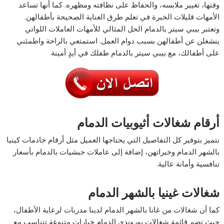
وقتها، تغيير ملابسه، والحفاظ على نظافته ومظهره. كما أنها تساعد
الأمهات قليلات الخبرة في تعلم طرق العناية الصحيحة بأطفالهن.
وتعتبر بيبي سيتر بالدمام الحل المثالي للأمهات العاملات اللواتي
ينشغلن عن أطفالهن بسبب دوام العمل. استمتعي بالراحة واطمئني
على أطفالك، مع بيبي سيتر بالدمام طفلك في أيدٍ أمينة
أرقام شغالات أثيوبيات الدمام
نتميز بتوفير كل التفاصيل التي يحتاجها العميل مثل أرقام خادمات كينيا
بالشهر الدمام وخبراتهن، إضافة إلى عاملات حبشيات بالدمام بأسعار
تنافسية وأمانة عالية.
شغالات غينيا بالشهر الدمام
كما أن شغالات من غانا بالشهر الدمام لدينا مدربات لرعاية الأطفال،
حيث تضم قائمة شغالات بوروندي الدمام خيارات متنوعة تتناسب مع