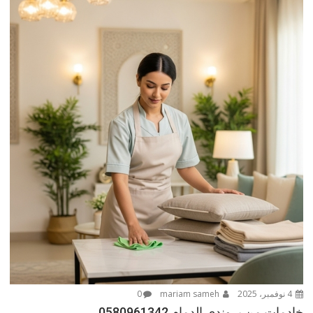
4 نوفمبر، 2025
mariam sameh
0
خادمات من بروندى الدمام 0580961342