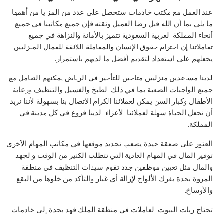
عند العمل مع مكتب خادمات ستحصل على عدد من المزايا من أهمها
ما يلي بما أن الله قبل رضا العميل وثقته فإن جميع مكاتبنا في جميع
أنحاء المملكة العربية السعودية تتميز بالأمانة والنزاهة في جميع
تعاملاتنا إن احترام حقوق الإنسان والمعاملة اللائقة للعمال المنزليين
يجعلهم على استعداد لتقديم أفضل ما لديهم باستمرار.
لدينا مساعدين منزليين متاحين للتأجير في الرياض يمكنهم التعامل مع
جميع الواجبات الصعبة بما في ذلك الطبخ والغسيل والتنظيف ورعاية
الأطفال وكبار السن يمكن لعملائنا الكرام الاتصال بنا بسهولة لأننا نريد
أن نجعل الحياة سهلة لعملائنا الأعزاء لدينا فروع في كل مدينة في
المملكة.
العثور على صفقة جيدة يصعب تحديد موقعها في مكاتب المهام الأخرى
توفير المال في المهام العادية التي تتطلب الكثير من الوقت والجهد
والمال مثل تعيين موظفين جدد تقوم سيدات التنظيف في منطقة
المروة بجدة بفرك الألواح لإزالة أي غبار والتأكد من خلوها من البقع
والأوساخ.
تحتاج ربات البيوت العاملات في منطقة الملك فهد بجدة إلى خادمات