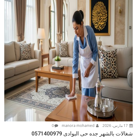
17 مارس، 2026
manora mohamed
0
شغالات بالشهر جده حى البوادى 0571400979