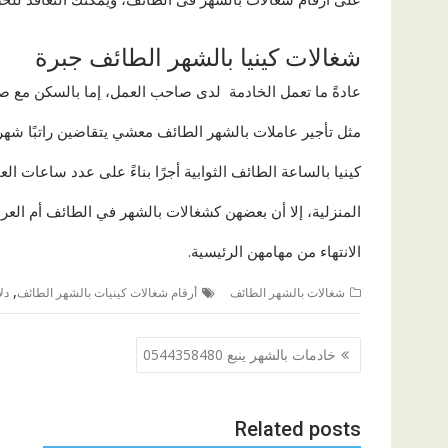
شغالات كينيا بالشهر الطائف جبرة
عادةً ما تعمل الخادمة لدى صاحب العمل، إما بالسكن مع ص
مثل تأجير عاملات بالشهر الطائف معشي يتقاضين راتبًا شهري
كينيا بالساعة الطائف الثوابية أجرًا بناءً على عدد ساعات ا
المنزلية، إلا أن بعضهن كشغالات بالشهر في الطائف أم العراد
الانتهاء من مهامهن الرئيسية.
,
شغالات بالشهر الطائف
أرقام شغالات كينيات بالشهر الطائف
دل
تصفّح
خادمات بالشهر ينبع 0544358480
المقالات
Related posts