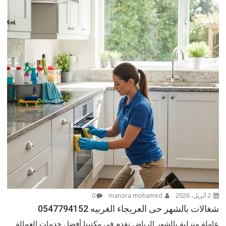
2 أبريل، 2026
manora mohamed
0
شغالات بالشهر حى العريجاء الغربيه 0547794152
عاملة منزلية بالشهر الرياض نقدم في مكتبنا أفضل خدمات العمالة