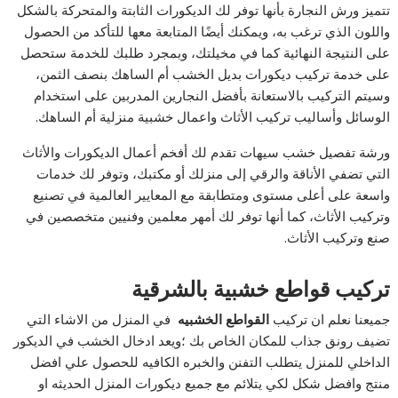
تتميز ورش النجارة بأنها توفر لك الديكورات الثابتة والمتحركة بالشكل
واللون الذي ترغب به، ويمكنك أيضًا المتابعة معها للتأكد من الحصول
على النتيجة النهائية كما في مخيلتك، وبمجرد طلبك للخدمة ستحصل
على خدمة تركيب ديكورات بديل الخشب أم الساهك بنصف الثمن،
وسيتم التركيب بالاستعانة بأفضل النجارين المدربين على استخدام
الوسائل وأساليب تركيب الأثاث واعمال خشبية منزلية أم الساهك.
ورشة تفصيل خشب سيهات تقدم لك أفخم أعمال الديكورات والأثاث
التي تضفي الأناقة والرقي إلى منزلك أو مكتبك، وتوفر لك خدمات
واسعة على أعلى مستوى ومتطابقة مع المعايير العالمية في تصنيع
وتركيب الأثاث، كما أنها توفر لك أمهر معلمين وفنيين متخصصين في
صنع وتركيب الأثاث.
تركيب قواطع خشبية بالشرقية
جميعنا نعلم ان تركيب
القواطع الخشبيه
في المنزل من الاشاء التي
تضيف رونق جذاب للمكان الخاص بك ؛ويعد ادخال الخشب في الديكور
الداخلي للمنزل يتطلب التفنن والخبره الكافيه للحصول علي افضل
منتج وافضل شكل لكي يتلائم مع جميع ديكورات المنزل الحديثه او