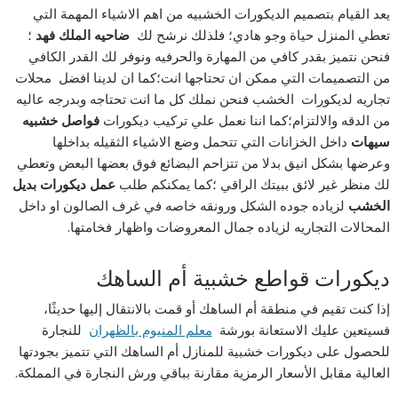
يعد القيام بتصميم الديكورات الخشبيه من اهم الاشياء المهمة التي
تعطي المنزل حياة وجو هادي؛ فلذلك نرشح لك
ضاحيه الملك فهد
؛
فنحن نتميز بقدر كافي من المهارة والحرفيه ونوفر لك القدر الكافي
من التصميمات التي ممكن ان تحتاجها انت؛كما ان لدينا افضل محلات
تجاريه لديكورات الخشب فنحن نملك كل ما انت تحتاجه وبدرجه عاليه
من الدقه والالتزام؛كما اننا نعمل علي تركيب ديكورات
فواصل خشبيه
سيهات
داخل الخزانات التي تتحمل وضع الاشياء الثقيله بداخلها
وعرضها بشكل انيق بدلا من تتزاحم البضائع فوق بعضها البعض وتعطي
لك منظر غير لائق ببيتك الراقي ؛كما يمكنكم طلب
عمل ديكورات بديل
الخشب
لزياده جوده الشكل ورونقه خاصه في غرف الصالون او داخل
المحالات التجاريه لزياده جمال المعروضات واظهار فخامتها.
ديكورات قواطع خشبية أم الساهك
إذا كنت تقيم في منطقة أم الساهك أو قمت بالانتقال إليها حديثًا،
فسيتعين عليك الاستعانة بورشة
معلم المنيوم بالظهران
للنجارة
للحصول على ديكورات خشبية للمنازل أم الساهك التي تتميز بجودتها
العالية مقابل الأسعار الرمزية مقارنة بباقي ورش النجارة في المملكة.