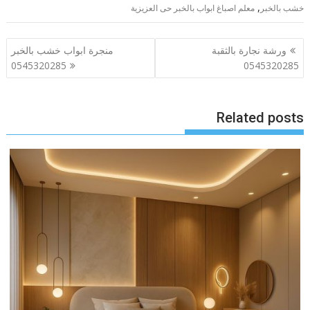
,
خشب بالخبر
معلم اصباغ ابواب بالخبر حى العزيزية
تصفّح
ورشة نجارة بالثقبة
منجرة ابواب خشب بالخبر
المقالات
0545320285
0545320285
Related posts