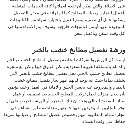
على الاطلاق والتي يمكن أن تقدم لعملائها كافة الخدمات المتعلقة
بأعمال النجارة وصيانة المطابخ كما أنها رائدة في مجال التفصيل
ويمكنها عمل أي تصميم يقوم العميل باختياره سواء من الكتالوجات
الموجودة لديها أو من كتالوجات خارجية وسوف يتم الانتهاء منها في
أقل وقت ممكن وبأفضل سعر.
ورشة تفصيل مطابخ خشب بالخبر
ليست كل الورش والشركات الخاصة بتفصيل المطابخ الخشب بالخبر
والدمام بالمملكة العربية السعودية يمكن الوثوق فيها ولكن مع منجرة
تفصيل مطابخ خشب بالخبر،محل تفصيل مطابخ خشب بالخبر الأمر
يختلف تماما حيث انه يوجد لديهم أمهر نجار تفصيل مطابخ خشب
بالدمام والمعروف عنه بحسن الخلق والأمانة في العمل وعليه يؤتمن
بأن يدخل منزلك لعمل تركيب للمطبخ الجديد بعد تصميمه أو عمل
صيانة للمطبخ الحالي ونجد ان تلك المنجره أو الورشه تحرص على أن
توفر للنجارين الموجودين لديها جميعهم معدات متطورة تساهم في
انجاز المهام المطلوبة منهم بخصوص تفصيل المطابخ أو صيانتها سريعا
حفاظا على وقت العملاء.