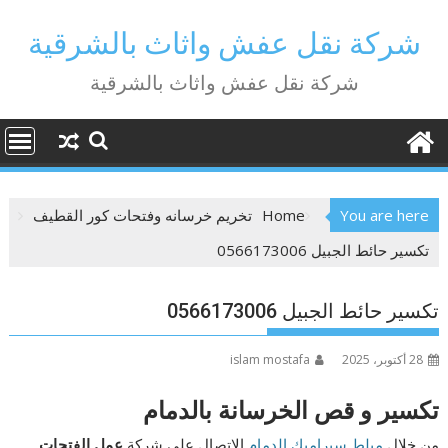
Ski
t
شركة نقل عفش واثاث بالشرقية
conten
شركة نقل عفش واثاث بالشرقية
You are here
Home
تخريم خرسانه وفتحات كور القطيف
تكسير حائط الجبيل 0566173006
تكسير حائط الجبيل 0566173006
28 أكتوبر، 2025
islam mostafa
تكسير و قص الخرسانة بالدمام
من خلال
مبلط سيراميك الدمام
الاتصال على شركة
عمل الفتحات