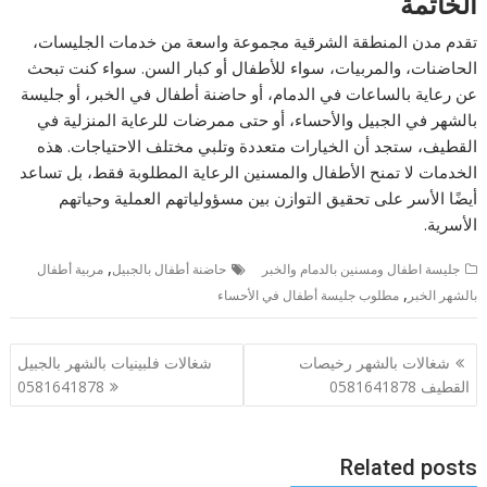
الخاتمة
تقدم مدن المنطقة الشرقية مجموعة واسعة من خدمات الجليسات،
الحاضنات، والمربيات، سواء للأطفال أو كبار السن. سواء كنت تبحث
عن رعاية بالساعات في الدمام، أو حاضنة أطفال في الخبر، أو جليسة
بالشهر في الجبيل والأحساء، أو حتى ممرضات للرعاية المنزلية في
القطيف، ستجد أن الخيارات متعددة وتلبي مختلف الاحتياجات. هذه
الخدمات لا تمنح الأطفال والمسنين الرعاية المطلوبة فقط، بل تساعد
أيضًا الأسر على تحقيق التوازن بين مسؤولياتهم العملية وحياتهم
الأسرية.
,
جليسة اطفال ومسنين بالدمام والخبر
حاضنة أطفال بالجبيل
مربية أطفال
,
بالشهر الخبر
مطلوب جليسة أطفال في الأحساء
تصفّح
شغالات بالشهر رخيصات
شغالات فلبينيات بالشهر بالجبيل
المقالات
القطيف 0581641878
0581641878
Related posts