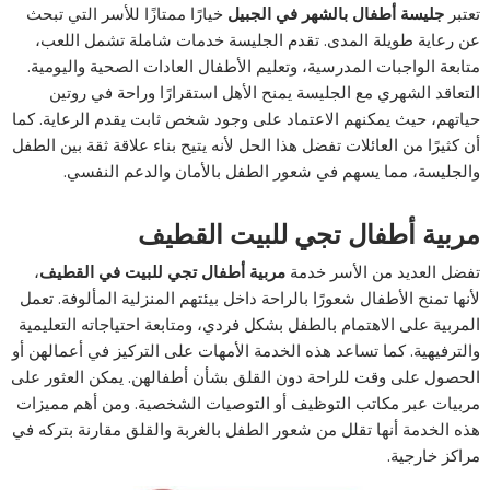
تعتبر
جليسة أطفال بالشهر في الجبيل
خيارًا ممتازًا للأسر التي تبحث
عن رعاية طويلة المدى. تقدم الجليسة خدمات شاملة تشمل اللعب،
متابعة الواجبات المدرسية، وتعليم الأطفال العادات الصحية واليومية.
التعاقد الشهري مع الجليسة يمنح الأهل استقرارًا وراحة في روتين
حياتهم، حيث يمكنهم الاعتماد على وجود شخص ثابت يقدم الرعاية. كما
أن كثيرًا من العائلات تفضل هذا الحل لأنه يتيح بناء علاقة ثقة بين الطفل
والجليسة، مما يسهم في شعور الطفل بالأمان والدعم النفسي.
مربية أطفال تجي للبيت القطيف
تفضل العديد من الأسر خدمة
مربية أطفال تجي للبيت في القطيف
،
لأنها تمنح الأطفال شعورًا بالراحة داخل بيئتهم المنزلية المألوفة. تعمل
المربية على الاهتمام بالطفل بشكل فردي، ومتابعة احتياجاته التعليمية
والترفيهية. كما تساعد هذه الخدمة الأمهات على التركيز في أعمالهن أو
الحصول على وقت للراحة دون القلق بشأن أطفالهن. يمكن العثور على
مربيات عبر مكاتب التوظيف أو التوصيات الشخصية. ومن أهم مميزات
هذه الخدمة أنها تقلل من شعور الطفل بالغربة والقلق مقارنة بتركه في
مراكز خارجية.