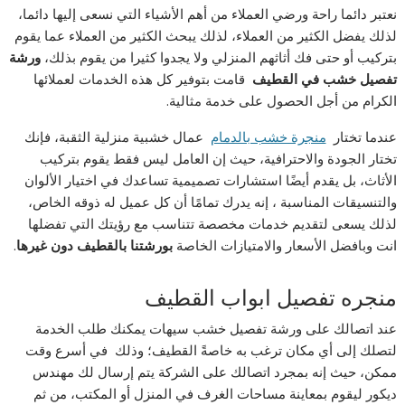
نعتبر دائما راحة ورضي العملاء من أهم الأشياء التي نسعى إليها دائما،
لذلك يفضل الكثير من العملاء، لذلك يبحث الكثير من العملاء عما يقوم
بتركيب أو حتى فك أثاثهم المنزلي ولا يجدوا كثيرا من يقوم بذلك،
ورشة
تفصيل خشب في القطيف
قامت بتوفير كل هذه الخدمات لعملائها
الكرام من أجل الحصول على خدمة مثالية.
عندما تختار
منجرة خشب بالدمام
عمال خشبية منزلية الثقبة، فإنك
تختار الجودة والاحترافية، حيث إن العامل ليس فقط يقوم بتركيب
الأثاث، بل يقدم أيضًا استشارات تصميمية تساعدك في اختيار الألوان
والتنسيقات المناسبة ، إنه يدرك تمامًا أن كل عميل له ذوقه الخاص،
لذلك يسعى لتقديم خدمات مخصصة تتناسب مع رؤيتك التي تفضلها
انت وبافضل الأسعار والامتيازات الخاصة
بورشتنا بالقطيف دون غيرها
.
منجره تفصيل ابواب القطيف
عند اتصالك على ورشة تفصيل خشب سيهات يمكنك طلب الخدمة
لتصلك إلى أي مكان ترغب به خاصةً القطيف؛ وذلك في أسرع وقت
ممكن، حيث إنه بمجرد اتصالك على الشركة يتم إرسال لك مهندس
ديكور ليقوم بمعاينة مساحات الغرف في المنزل أو المكتب، من ثم