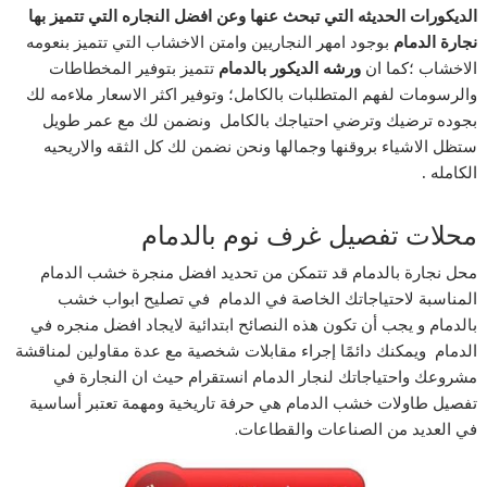
الديكورات الحديثه التي تبحث عنها وعن افضل النجاره التي تتميز بها
نجارة الدمام
بوجود امهر النجاريين وامتن الاخشاب التي تتميز بنعومه
الاخشاب ؛كما ان
ورشه الديكور بالدمام
تتميز بتوفير المخطاطات
والرسومات لفهم المتطلبات بالكامل؛ وتوفير اكثر الاسعار ملاءمه لك
بجوده ترضيك وترضي احتياجك بالكامل ونضمن لك مع عمر طويل
ستظل الاشياء بروقنها وجمالها ونحن نضمن لك كل الثقه والاريحيه
الكامله
.
محلات تفصيل غرف نوم بالدمام
محل نجارة بالدمام قد تتمكن من تحديد افضل منجرة خشب الدمام
المناسبة لاحتياجاتك الخاصة في الدمام في تصليح ابواب خشب
بالدمام و يجب أن تكون هذه النصائح ابتدائية لايجاد افضل منجره في
الدمام ويمكنك دائمًا إجراء مقابلات شخصية مع عدة مقاولين لمناقشة
مشروعك واحتياجاتك لنجار الدمام انستقرام حيث ان النجارة في
تفصيل طاولات خشب الدمام هي حرفة تاريخية ومهمة تعتبر أساسية
في العديد من الصناعات والقطاعات.