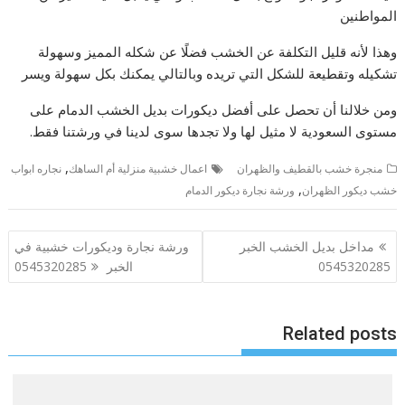
المواطنين
وهذا لأنه قليل التكلفة عن الخشب فضلًا عن شكله المميز وسهولة
تشكيله وتقطيعة للشكل التي تريده وبالتالي يمكنك بكل سهولة ويسر
ومن خلالنا أن تحصل على أفضل ديكورات بديل الخشب الدمام على
مستوى السعودية لا مثيل لها ولا تجدها سوى لدينا في ورشتنا فقط.
,
منجرة خشب بالقطيف والظهران
اعمال خشبية منزلية أم الساهك
نجاره ابواب
,
خشب ديكور الظهران
ورشة نجارة ديكور الدمام
تصفّح
مداخل بديل الخشب الخبر
ورشة نجارة وديكورات خشبية في
المقالات
0545320285
الخبر 0545320285
Related posts