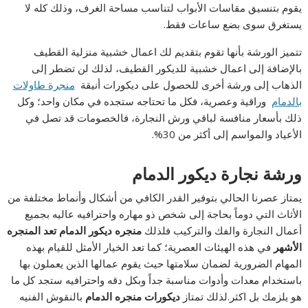
يقوم بتنسيق مقاسات الأبواب لتناسب مساحة الغرف، وذلك كله لا
يستغرق سوى بضع ساعات فقط.
تتميز الورشة بأنها تقوم بتقديم لك اعمال خشبية منزلية القطيف
بالإضافة إلى اعمال خشبية للديكور القطيف، لذلك لن تضطر إلى
الذهاب إلى ورشة أخرى للحصول على ديكورات أنيقة
منجرة طاولات
بالدمام
وراقية وعصرية، فكل ما تحتاجه ستجده في مكان واحد؛ وكل
ذلك بأسعار منافسة لباقي ورش النجارة، فالخصومات قد تصل في
الأعياد والمواسم إلى أكثر من 30%.
ورشة نجارة ديكور الدمام
يمتاز عصرنا الحالي بتوفير القدر الكافي من أشكال وأنماط مختلفة من
الأثاث التي دوماً بحاجة إلى شخص ذو مهاره واحترافيه عاليه بجميع
أعمال النجارة والفك والتركيب فلذلك
منجره ديكور الدمام تعد المنجره
الأشهر
في هذه الهيئات العصرية؛ كما تعد الخيار الأمثل للقيام بهذه
المهام الضرورية لضمان سلامتها حيث يقوم عمالها الذين يعملون بها
باستخدام معدات وأدوات مناسبة جداً وبكل دقه واحترافيه ستجد كل ما
هو يلزمك بل اكثر.لذلك تمتاز
ديكورات منجره الدمام
بالنقوش الفنيه