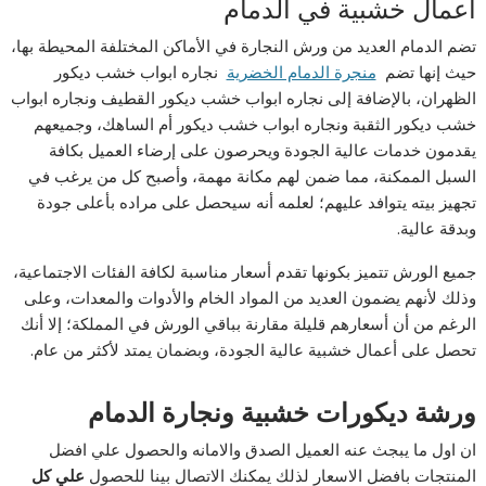
اعمال خشبية في الدمام
تضم الدمام العديد من ورش النجارة في الأماكن المختلفة المحيطة بها،
حيث إنها تضم
منجرة الدمام الخضرية
نجاره ابواب خشب ديكور
الظهران، بالإضافة إلى نجاره ابواب خشب ديكور القطيف ونجاره ابواب
خشب ديكور الثقبة ونجاره ابواب خشب ديكور أم الساهك، وجميعهم
يقدمون خدمات عالية الجودة ويحرصون على إرضاء العميل بكافة
السبل الممكنة، مما ضمن لهم مكانة مهمة، وأصبح كل من يرغب في
تجهيز بيته يتوافد عليهم؛ لعلمه أنه سيحصل على مراده بأعلى جودة
وبدقة عالية.
جميع الورش تتميز بكونها تقدم أسعار مناسبة لكافة الفئات الاجتماعية،
وذلك لأنهم يضمون العديد من المواد الخام والأدوات والمعدات، وعلى
الرغم من أن أسعارهم قليلة مقارنة بباقي الورش في المملكة؛ إلا أنك
تحصل على أعمال خشبية عالية الجودة، وبضمان يمتد لأكثر من عام.
ورشة ديكورات خشبية ونجارة الدمام
ان اول ما يبجث عنه العميل الصدق والامانه والحصول علي افضل
المنتجات بافضل الاسعار لذلك يمكنك الاتصال بينا للحصول
علي كل