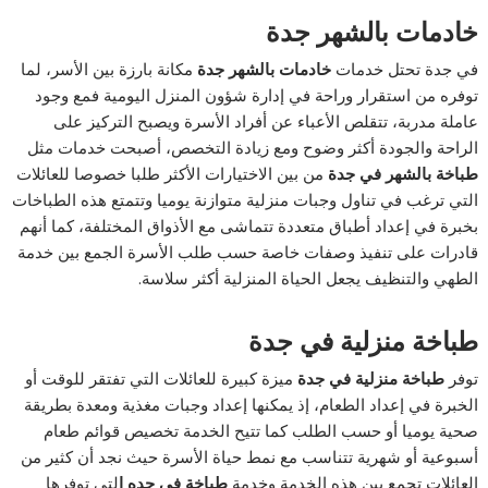
خادمات بالشهر جدة
في جدة تحتل خدمات
خادمات بالشهر جدة
مكانة بارزة بين الأسر، لما
توفره من استقرار وراحة في إدارة شؤون المنزل اليومية فمع وجود
عاملة مدربة، تتقلص الأعباء عن أفراد الأسرة ويصبح التركيز على
الراحة والجودة أكثر وضوح ومع زيادة التخصص، أصبحت خدمات مثل
طباخة بالشهر في جدة
من بين الاختيارات الأكثر طلبا خصوصا للعائلات
التي ترغب في تناول وجبات منزلية متوازنة يوميا وتتمتع هذه الطباخات
بخبرة في إعداد أطباق متعددة تتماشى مع الأذواق المختلفة، كما أنهم
قادرات على تنفيذ وصفات خاصة حسب طلب الأسرة الجمع بين خدمة
الطهي والتنظيف يجعل الحياة المنزلية أكثر سلاسة.
طباخة منزلية في جدة
توفر
طباخة منزلية في جدة
ميزة كبيرة للعائلات التي تفتقر للوقت أو
الخبرة في إعداد الطعام، إذ يمكنها إعداد وجبات مغذية ومعدة بطريقة
صحية يوميا أو حسب الطلب كما تتيح الخدمة تخصيص قوائم طعام
أسبوعية أو شهرية تتناسب مع نمط حياة الأسرة حيث نجد أن كثير من
العائلات تجمع بين هذه الخدمة وخدمة
طباخة في جده ا
لتي توفرها