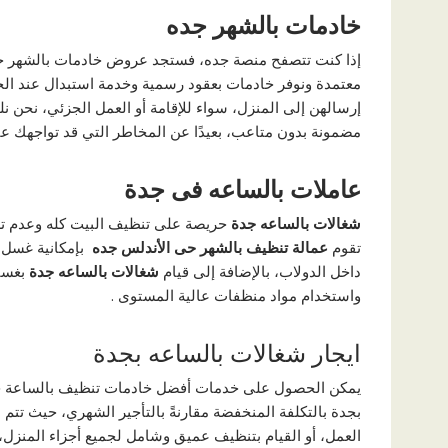
خادمات بالشهر جده
إذا كنت تتصفح منصة جده، فستجد عروض خادمات بالشهر جده، ول
معتمدة ونوفر خادمات بعقود رسمية وخدمة استبدال عند الحاج
إرسالهن إلى المنزل، سواء للإقامة أو العمل الجزئي، نحن نل
مضمونة بدون متاعب، بعيدًا عن المخاطر التي قد تواجهك عند
عاملات
بالساعه
فى
جدة
شغالات
بالساعه
جدة
حريصة على تنظيف البيت كله وعدم ترك
تقوم
عمالة تنظيف بالشهر حى الأندلس جده
بإمكانية غسل ا
داخل الدولاب، بالإضافة إلى قيام
شغالات
بالساعه
جدة
بغسي
واستخدام مواد منظفات عالية المستوى .
ايجار شغالات بالساعه بجدة
يمكن الحصول على خدمات أفضل خادمات تنظيف بالساعة جدة
بجدة بالتكلفة المنخفضة مقارنةً بالتأجير الشهري، حيث تتم
العمل، أو القيام بتنظيف عميق وشامل لجميع أجزاء المنزل،