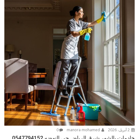
2 أبريل، 2026
manora mohamed
0
خادمات بالشهر شرق الرياض حى النهضه 0547794152