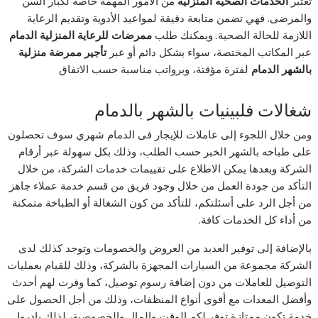
تعتبر
الخدمات الصحية المنزلية
من الأمور المهمة خاصة لكبار السن
والمرضى. فهي تضمن متابعة دقيقة لمواعيد الأدوية وتقديم الرعاية
اللازمة للحالة الصحية. ويمكنك طلب
ممرضات للرعاية المنزلية الدمام
عبر المكاتب المختصة، سواء بشكل دائم أو عبر
تأجير ممرضة منزلية
بالشهر الدمام
لفترة مؤقتة، وبرواتب مناسبة حسب الاتفاق
شغالات فلبينيات بالشهر بالدمام
ومن خلال اللجوء إلى عاملات للإيجار فى الدمام شهري سوف تحصلون
على طباخه بالشهر الخبر حسب الطلب، وذلك بكل سهولة عبر أرقام
الشركة وبعدها يمكن الاطلاع على تقييمات خدمات الشركة، من خلال
التأكد من جودة العمل من خلال وجود فريق من قسم خدمة عملاء جاهز
من أجل الرد على أسئلتكم، للتأكد من كون الشغالة أو الطباخة متمكنة
من أداء كل الخدمات كافة.
بالإضافة إلى توفير العديد من العروض والخصومات وتوجد كذلك لدى
الشركة مجموعة من السيارات المجهزة بالشركة، وذلك للقيام بعمليات
التوصيل للعاملات من دون إضافة رسوم توصيل، كما وفرت لهم أحدث
وأفضل المعدات مع أقوى أنواع المنظفات، وذلك من أجل الحصول على
خدمة تكون ممتازة توفر لكم الوقت والمال والخصوصية، لذلك بادروا