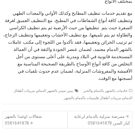
بمختلف الأنواع.
مع تقديم خدمات تنظيف المطابخ وكذلك الأواني والمعدات الطهي
وتنظيف كافة أنواع الشفاطات في المطبخ، مع التنظيف العميق لغرفة
السفرة حيث يتم تنظيفها من حيث الأرضية ثم يتم تنظيف الكراسي
والطاولة ثم يتم تلميعها، مع تنظيف الأخشاب وتعقيمها وتنظيف الزجاج،
ثم ترتيب الخزائن وتعقيمها، فقد تأكدوا من اللجوء إلى مكتب عاملات
بالشهر الدمام معتمد، لضمان عنصر الجودة والثقة في أن العمالة
المستخدمة قانونية في البلاد ومدربة على أعلى مستوى من أجل
التخلص من كافة أنواع الأوساخ بالطريقة الصحيحة المناسبة مع
الأقمشة والمفروشات المنزلية، لضمان عدم حدوث تلفيات في
أنسجتها مع الوقت.
,
خادمات بالشهر بالدمام والخبر
بيبي سيتر بالشهر الدمام
مربيات أطفال
,
الدمام
مربيات أطفال فلبينيات بالدمام بالشهر
تصفّح
ممرضة منزلية بالدمام لرعاية
شغالات اوغندا بالشهر
المقالات
كبار السن 0581641878
0581641878