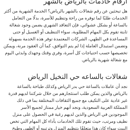
ارقام خادمات بالرياض بالشهر
هل تبحثين عن رقم شغالات بالشهر بالرياض؟ الخدمة الشهرية من أكثر
الخدمات طلبًا لما توفره من راحة وتنظيم للأسرة، بدلًا من التعامل
بالساعة أو بشكل عشوائي، فإن التعاقد الشهري يضمن وجود شغالة
ثابتة تقوم بكل المهام المطلوبة، سواء التنظيف أو الغسيل أو حتى
المساعدة في الطهي، الشركات المعتمدة توفر هذه الخدمة بسهولة
وتضمن استبدال العاملة إذا لم يتم التوافق، كما أن العقود مرنة، ويمكن
تخصيصها حسب احتياجات كل أسرة، وفري وقتك وجهدك وابدئي اليوم
مع شغالة شهرية بالرياض.
شغالات بالساعه حي النخيل الرياض
نجد أن عاملات بالساعة حي بدر الرياض وكذلك طباخة بالساعة
بالرياض والذين يمكن طلب استئجارهم من خلال شركتنا لديهم قدرة
غير عادية على التكيف مع جميع الثقافات المختلفة بما في ذلك
المملكة العربية السعودية، ونجد أنهم خيار ممتاز لجميع الأسر
الموجودين في الرياض والذين لديهم رغبة في الحصول على منزل
نظيف ومرتب، حيث تقوم تلك الخادمات بأداء كل المهام التي تخص
البيت سواء كان هذا متعلقًا بتنظيم المنزل وترتيبه أو الطهي وطبخ