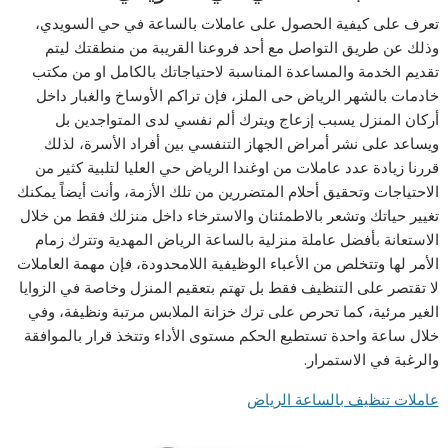
تعرف على كيفية الحصول على عاملات بالساعة في حي السويدي،
وذلك عن طريق التواصل مع أحد فروعنا القريبة من منطقتك ليتم
تقديم الخدمة والمساعدة المناسبة لاحتياجاتك بالكامل او من مكتب
خادمات بالشهر الرياض حى الملز، فإن تراكم الأوساخ والغبار داخل
أركان المنزل يسبب إزعاج ويترك ألم نفسي لدى المتواجدين بل
ويساعد على نشر أمراض الجهاز التنفسي بين أفراد الأسرة، لذلك
قررنا زيادة عدد عاملات من اوغندا الرياض حي العليا لتلبية كثير من
الاحتياجات وتحقيق أحلام المتضررين من تلك الأزمة، وأنت أيضاً يمكنك
تغيير حياتك وتشعر بالاطمئنان والاسترخاء داخل منزلك فقط من خلال
الاستعانة بأفضل عاملة منزلية بالساعة الرياض المهدية وتترك زمام
الأمر لها وتتخلص من الأعباء الوظيفية اللامحدودة، فإن مهمة العاملات
لا تقتصر على التنظيف فقط بل تهتم بتعقيم المنزل وخاصة في الزوايا
الغير مرئية، كما تحرص على ترك خزانة الملابس مرتبة ونظيفة، وفي
خلال ساعة واحدة تستطيع الحكم مستوى الأداء وتتخذ قرار بالموافقة
والرغبة في الاستمرار.
عاملات تنظيف بالساعة الرياض