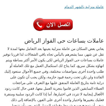
عاملة منزلية بالشهر الدمام
عاملات بساعات حى الفواز الرياض
يعاني بعض السكان من عاملة منزلية بعينها بعد التعامل معها لمدة لا
تقل عن شهر، مما يشعرهم باليأس تجاه باقي الشغالات لذا قررنا توفير
عاملات بساعات حى الفواز الرياض لكى يكون الأمر أكثر بساطة ويتم
انهاؤه بشكل سريع، كما يتاح لك استكمال العمل مع تلك العاملة أو
طلب واحدة أخرى بمواصفات مختلفة، وفي جميع الأحوال ستعود إليك
الفائدة ولن تكن تحت رحمة قيود حازمة، ولكن يجب أن تكون على
دراية تامة بتاريخ العاملة المتفق عليها مع التعرف على مراجعات
العملاء السابقين الذين قاموا بتجربة العمل معها، ففي حال كانت ردود
الأفعال إيجابية لا تتردد في اختيارها، أما إذا كانت الردود سلبية ومنفرة
فعليك بتغييرها واختيار واحدة أخرى على الفور، بالإضافة إلى ذلك
ينبغي أن توضح جميع شروط وقواعد المنزل الذي يجب أن تتبعها