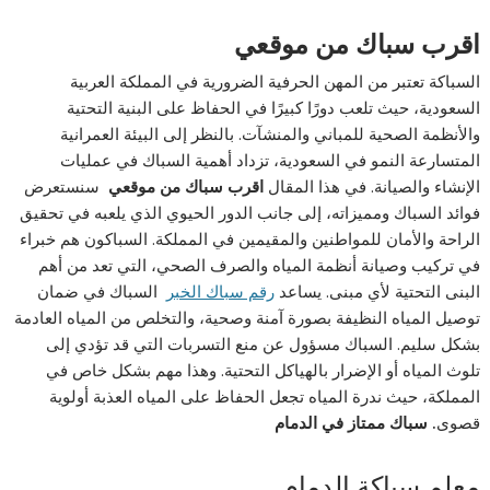
اقرب سباك من موقعي
السباكة تعتبر من المهن الحرفية الضرورية في المملكة العربية
السعودية، حيث تلعب دورًا كبيرًا في الحفاظ على البنية التحتية
والأنظمة الصحية للمباني والمنشآت. بالنظر إلى البيئة العمرانية
المتسارعة النمو في السعودية، تزداد أهمية السباك في عمليات
الإنشاء والصيانة. في هذا المقال
اقرب سباك من موقعي
سنستعرض
فوائد السباك ومميزاته، إلى جانب الدور الحيوي الذي يلعبه في تحقيق
الراحة والأمان للمواطنين والمقيمين في المملكة. السباكون هم خبراء
في تركيب وصيانة أنظمة المياه والصرف الصحي، التي تعد من أهم
البنى التحتية لأي مبنى. يساعد
رقم سباك الخبر
السباك في ضمان
توصيل المياه النظيفة بصورة آمنة وصحية، والتخلص من المياه العادمة
بشكل سليم. السباك مسؤول عن منع التسربات التي قد تؤدي إلى
تلوث المياه أو الإضرار بالهياكل التحتية. وهذا مهم بشكل خاص في
المملكة، حيث ندرة المياه تجعل الحفاظ على المياه العذبة أولوية
قصوى
. سباك ممتاز في الدمام
معلم سباكة الدمام