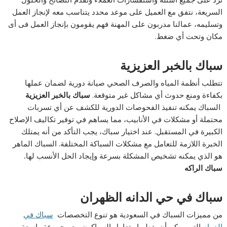
السريعة، نتفق مع العميل على موعد محدد يتناسب معه لإنجاز العمل
وتسليمه، عمالنا مدربون على المهنة فهم يقومون بإنجاز العمل فى أى
مكان وتحت أي ضغط.
سباك بالخبر العزيزية
تتطلب أنظمة المياه والصرف الصحي صيانة دورية لضمان عملها
بكفاءة ومنع حدوث أي مشاكل غير متوقعة.
سباك بالخبر العزيزية
السباك يمكنه تنفيذ الفحوصات الدورية للكشف عن أي تسربات
محتملة أو مشكلات في الأنابيب، مما يساهم في توفير تكاليف الإصلاح
الكبيرة في المستقبل. عند اختيار سباك، يجب التأكد من أنه يمتلك
الخبرة اللازمة للتعامل مع مشكلات السباكة المختلفة. السباك الماهر
هو الذي يمكنه تشخيص المشكلة بسرعة وإيجاد الحل الأنسب لها
.
سباك الراكه
سباك في حي الدانه الظهران
من مميزات السباك في السعودية هو تنوع التخصصات
سباك في
الدمام
التي يمكن أن يغطيها. يتعامل السباكون مع مجموعة واسعة من