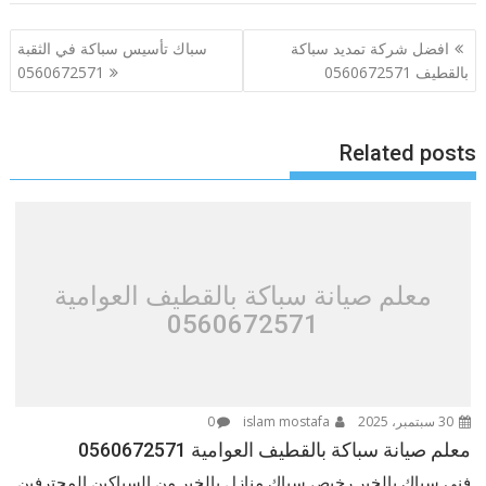
تصفّح
افضل شركة تمديد سباكة
سباك تأسيس سباكة في الثقبة
المقالات
بالقطيف 0560672571
0560672571
Related posts
معلم صيانة سباكة بالقطيف العوامية
0560672571
30 سبتمبر، 2025
islam mostafa
0
معلم صيانة سباكة بالقطيف العوامية 0560672571
فني سباك بالخبر رخيص سباك منازل بالخبر من السباكين المحترفين