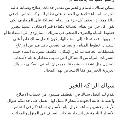
يتمكن سباك بالدمام والخبر من تقديم خدمات إصلاح وصيانة عالية
الجودة، لمساعدتك على الحفاظ على نظام السباكة الخاص بك في
حالة ممتازة ، يعتمد كل جزء من نظام السباكة على المصارف لكي
يكون كل جزء من نظام السباكة بكفاءة قدر الإمكان ، عندما تتضرر
خطوط المياه والصرف الصحي في منزلك ، مما يؤدي إلى انسدادها أو
تسريبها ، فقد تحتاج إلى استبدالها، يكون افضل سباك قادراً على
استبدال خطوط المياه ، والصرف الصحي بأقل قدر من الإزعاج
للممتلكات الخاصة بك قدر الإمكان ، لكشف تسربات المياه حيث
التسربات المياه من المشاكل التي تسبب مخاطر هائلة لأصحاب
المنازل مثل تشققات وتصدعات بجدران المبنى السكني ، سباك
العزيزية الخبر هو أكفأ الاشخاص لهذا المجال
سباك الراكة الخبر
نقدم لك أفضل سباك في القطيف مستوى من خدمات الإصلاح
والصيانة عالية الجودة بأسعار لا مثيل لها ، تعمل على خدمتكم طوال
الأربعة وعشرين ساعة طوال أيام الأسبوع، نساعدكم في التخلص
الأضرار الناجمة عن انسداد شبكات الصرف في المنزل والمحلات