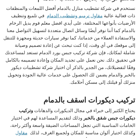
نستخدم في شركة تشطيب منازل بالدمام أفضل اللمعات والمنظفات
ذات فعالية عالية
مقاول ترميم وتشطيب الدمام
في تلميع وتنظيف
الأرضيات بأنواعها المختلفة، على أيدي افضل معلم فوم بديل الرخام
بالدمام كما أننا نوفر أيضًا وسائل اتصال متعددة لتسهيل التواصل معنا
والاستفادة العملاء من خدماتنا، كما نوفر سيارات حديثة ومجهزة للتنقل
إلى موقعك في أي وقت، إذا كنت تبحث عن إعادة تصميم وصيانة
شاملة لمكانك، فإن شركة تركيب جبس بورد الدمام تستعد لمساعدتك
في تحقيق ذلك. نحن نعمل على تجديد المكان وإعادة تصميمه بالكامل
وفقًا لتفضيلاتك، من الجدير بالذكر أن اختيار شركة تشطيبات ديكور
بالخبر والدمام يضمن لك الحصول على خدمات عالية الجودة وتحويل
منزلك أو فيلتك إلى مسكن أحلامك.
تركيب ديكورات اسقف بالدمام
يحتاج الكثير إلى خبراء في مجال الديكورات والدهانات
وتركيب
ديكورات جبس شقق بالخبر
وذلك لتقديم المساعدة لهم في اختيار
الخامات المناسبة التي تجعل المساحات الضيقة واسعة وأكثر راحة،
وكذلك اختيار ألوان مناسبة للمكان ولجميع الغرف، لذلك
مقاول