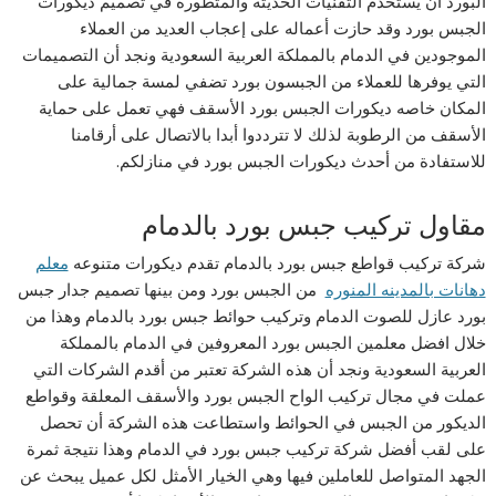
البورد أن يستخدم التقنيات الحديثه والمتطوره في تصميم ديكورات
الجبس بورد وقد حازت أعماله على إعجاب العديد من العملاء
الموجودين في الدمام بالمملكة العربية السعودية ونجد أن التصميمات
التي يوفرها للعملاء من الجبسون بورد تضفي لمسة جمالية على
المكان خاصه ديكورات الجبس بورد الأسقف فهي تعمل على حماية
الأسقف من الرطوبة لذلك لا تترددوا أبدا بالاتصال على أرقامنا
للاستفادة من أحدث ديكورات الجبس بورد في منازلكم.
مقاول تركيب جبس بورد بالدمام
شركة تركيب قواطع جبس بورد بالدمام تقدم ديكورات متنوعه
معلم
دهانات بالمدينه المنوره
من الجبس بورد ومن بينها تصميم جدار جبس
بورد عازل للصوت الدمام وتركيب حوائط جبس بورد بالدمام وهذا من
خلال افضل معلمين الجبس بورد المعروفين في الدمام بالمملكة
العربية السعودية ونجد أن هذه الشركة تعتبر من أقدم الشركات التي
عملت في مجال تركيب الواح الجبس بورد والأسقف المعلقة وقواطع
الديكور من الجبس في الحوائط واستطاعت هذه الشركة أن تحصل
على لقب أفضل شركة تركيب جبس بورد في الدمام وهذا نتيجة ثمرة
الجهد المتواصل للعاملين فيها وهي الخيار الأمثل لكل عميل يبحث عن