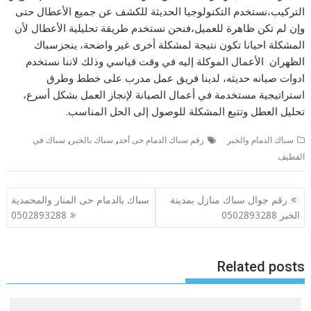
التركيب،نستخدم التكنولوجيا الحديثة للكشف عن جميع الأعطال حتى
وإن لم تكن ظاهرة للعميل،فنحن نستخدم طريقة تحليلية الأعطال لأن
المشكلة احيانا تكون نتيجة لمشكلة أخرى غير واضحة، ينجزسباك
الظهران الأعمال الموكلة إليه في وقت قياسي وذلك لاننا نستخدم
ادوات صيانه حديثه، لدينا فريق عمل مدرب على خطط وطرق
استراتيجية مستخدمة في أعمال الصيانة لإنجاز العمل بشكل أسرع،
تحليل العطل وتتبع المشكلة للوصول إلى الحل المناسب.
,
,
سباك الدمام والخبر
رقم سباك الدمام حى أحد
سباك بالخبر
سباك في
القطيف
تصفّح
رقم جوال سباك منازل بمدينة
سباك بالدمام حى المنار والمحمدية
المقالات
الخبر 0502893288
0502893288
Related posts