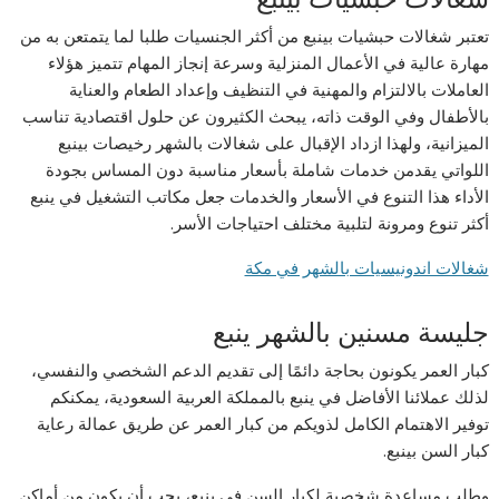
تعتبر شغالات حبشيات بينبع من أكثر الجنسيات طلبا لما يتمتعن به من
مهارة عالية في الأعمال المنزلية وسرعة إنجاز المهام تتميز هؤلاء
العاملات بالالتزام والمهنية في التنظيف وإعداد الطعام والعناية
بالأطفال وفي الوقت ذاته، يبحث الكثيرون عن حلول اقتصادية تناسب
الميزانية، ولهذا ازداد الإقبال على شغالات بالشهر رخيصات بينبع
اللواتي يقدمن خدمات شاملة بأسعار مناسبة دون المساس بجودة
الأداء هذا التنوع في الأسعار والخدمات جعل مكاتب التشغيل في ينبع
أكثر تنوع ومرونة لتلبية مختلف احتياجات الأسر.
شغالات اندونيسيات بالشهر في مكة
جليسة مسنين بالشهر ينبع
كبار العمر يكونون بحاجة دائمًا إلى تقديم الدعم الشخصي والنفسي،
لذلك عملائنا الأفاضل في ينبع بالمملكة العربية السعودية، يمكنكم
توفير الاهتمام الكامل لذويكم من كبار العمر عن طريق عمالة رعاية
كبار السن بينبع.
وطلب مساعدة شخصية لكبار السن في ينبع، يجب أن يكون من أماكن