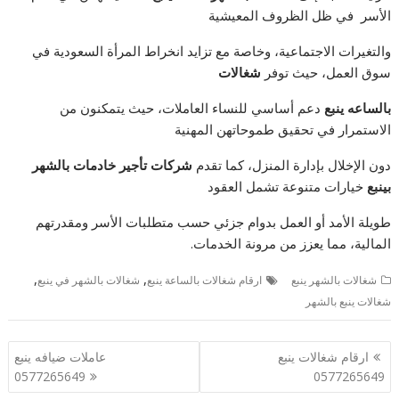
الأسر في ظل الظروف المعيشية
والتغيرات الاجتماعية، وخاصة مع تزايد انخراط المرأة السعودية في
سوق العمل، حيث توفر
شغالات
بالساعه ينبع
دعم أساسي للنساء العاملات، حيث يتمكنون من
الاستمرار في تحقيق طموحاتهن المهنية
دون الإخلال بإدارة المنزل، كما تقدم
شركات تأجير خادمات بالشهر
بينبع
خيارات متنوعة تشمل العقود
طويلة الأمد أو العمل بدوام جزئي حسب متطلبات الأسر ومقدرتهم
المالية، مما يعزز من مرونة الخدمات.
,
,
شغالات بالشهر ينبع
ارقام شغالات بالساعة ينبع
شغالات بالشهر في ينبع
شغالات ينبع بالشهر
تصفّح
ارقام شغالات ينبع
عاملات ضيافه ينبع
المقالات
0577265649
0577265649