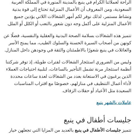
الراحة لعملائنا الكرام في ينبع بالمدينة المنورة في المملكة العربية
السعودية، ومن المعروف أن الأعمال المنزلية تحتاج إلى قوة بدنية
ونشاط مستمر، لذلك نوفر لكم أمهر الشغالات اللاتي يؤدين جميع
الأعمال المنزلية على أكمل وجه دون شعور بالتعب أو الكلل أو الملل.
تتميز هذه الشغالات بسلامة الصحة البدنية والعقلية والنفسية، فضلًا عن
كونهن من أصحاب السيرة الحسنة والسلوك الطيب، مما يمنح الأسر
والعائلات في ينبع شعورًا بالاطمئنان والثقة في وجودهن داخل المنازل.
وليس من الضروري استئجار الشغالات لفترات طويلة، إذ توفر شركتنا
أنظمة استئجار مرنة تشمل التأجير بالساعات، لتلبية احتياجات العملاء
الذين يرغبون في الاستعانة بعدد من الشغالات لعدة ساعات محددة
لأداء أعمال التنظيف في منازلهم، خصوصًا مع اقتراب المناسبات
السعيدة مثل الأعياد أو حفلات الزفاف.
عاملات بالشهر ينبع
جليسات أطفال في ينبع
تتميز
جليسات الأطفال في ينبع
بالعديد من المزايا التي تجعلهن خيار