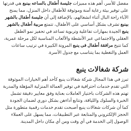
مفضل للأسر، أهم هذه مميزات
جليسة أطفال بالساعه بينبع
هي قدرتها
على توفير بيئة رعاية آمنة وموثوقة للأطفال داخل المنزل، مما يمنح
الآباء راحة البال أثناء انشغالهم، بالإضافة إلى أن
جليسة أطفال بالشهر
بينبع
تشرف بشكل أساسي على الأطفال، تتمتع
مربية أطفال بالشهر
ينبع
الجيدة بمهارات تفاعلية وتربوية تساعد في تحفيز نمو الطفل
العقلي والاجتماعي عبر الأنشطة والألعاب المناسبة لكل مرحلة عمرية،
كما تتيح
مرافقة أطفال فى ينبع
المرونة الكبيرة في ترتيب ساعات
العمل والتغطية بما يتناسب مع جدول الأسرة.
شركة شغالات ينبع
تبرز في هذا المجال شركة شغالات ينبع كأحد أهم الخيارات الموثوقة
التي تقدم خدمات احترافية في توفير العمالة المنزلية المؤهلة والمدربة
تهتم هذه الشركات باختيار العاملات بعناية وفق معايير دقيقة تشمل
الخبرة والسلوك واللياقة، وتتابع أداءهن بشكل دوري لضمان الجودة
كما أن شركات شغالات ينبع أصبحت تقدم خدمات رقمية متطورة مثل
الحجز الإلكتروني والمتابعة عبر التطبيقات، مما يسهل على العملاء
الوصول إلى الخدمة في أي وقت ومن أي مكان داخل المدينة.