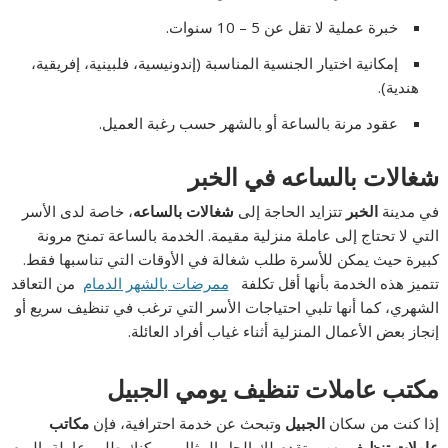
خبرة عملية لا تقل عن 5 – 10 سنوات.
إمكانية اختيار الجنسية المناسبة (إندونيسية، فلبينية، إفريقية،
هندية).
عقود مرنة بالساعة أو بالشهر حسب رغبة العميل.
شغالات بالساعه في الخبر
في مدينة
الخبر
تتزايد الحاجة إلى
شغالات بالساعه
، خاصة لدى الأسر
التي لا تحتاج إلى عاملة منزلية مقيمة. الخدمة بالساعة تمنح مرونة
كبيرة حيث يمكن للأسرة طلب شغالة في الأوقات التي تناسبها فقط.
تتميز هذه الخدمة بأنها أقل تكلفة
ممرضات بالشهر الدمام
من التعاقد
الشهري، كما أنها تلبي احتياجات الأسر التي ترغب في تنظيف سريع أو
إنجاز بعض الأعمال المنزلية أثناء غياب أفراد العائلة.
مكتب عاملات تنظيف يومي الجبيل
إذا كنت من سكان
الجبيل
وتبحث عن خدمة احترافية، فإن
مكاتب
عاملات تنظيف يومي
تقدم لك الحل المثالي. يمكنك طلب عاملة باليوم