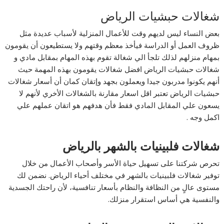
شغالات حبشيات الرياض
بعض النساء ليس لديهم وقت للأعمال المنزلية لأسباب عديدة مثل
ظروف العمل أو الدراسة فيأخذ معظم وقتهم ولا يستطيعون أن يقومون
بمهام منزلهم لذلك تلجأ الي شغالة تقوم بهذه المهام بمقابل مادي و
شغالات حبشيات الرياض افضل شغالات يقومون بهذه المهمة حيث
أنهم يكونوا مدربون جيدا ويعملون بجهد وإتقان كمان أن أسعار شغالات
حبشيات الرياض تعتبر اقل اسعار مقارنة بالشغالات الأخري لأنهم لا
يسعون علي المقابل المادي فقط فأن هدفهم هو اتقان عملهم علي
اكمل وجه .
شغالات فلبينيات بالشهر بالرياض
تحرص شركتنا على تسهيل حياة الأسر وأصحاب الأعمال من خلال
توفير شغالات فلبينيات بالشهر في مختلف أحياء الرياض. نضمن لك
مستوى عالٍ من النظافة والنظام بأسعار تنافسية، لأن راحتك الجسدية
والنفسية هي أساس استقرار منزلك.