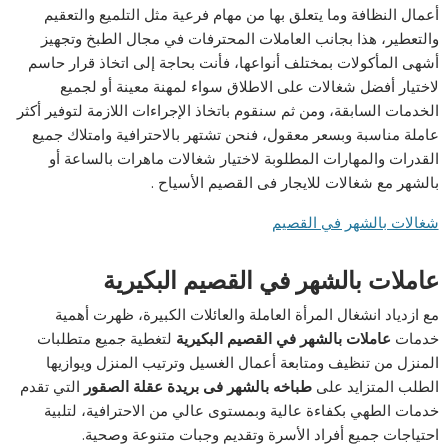
أعمال النظافة وما يتعلق بها من مهام فرعية مثل التلميع والتعقيم
والتعطير، هذا بجانب العاملات المحترفات في مجال الطبخ وتجهيز
أشهى المأكولات بمختلف أنواعها، فأنت بحاجة إلى اتخاذ قرار حاسم
لاختيار أفضل شغالات على الاطلاق سواء لمهنة معينة أو لجميع
الخدمات السابقة، ومن ثم سنقوم باتخاذ الإجراءات اللازمة لتوفير أكثر
عاملة مناسبة وبسعر معقول، فنحن تشتهر بالاحترافية وامتلاك جميع
القدرات والمهارات المطلوبة لاختيار شغالات ماهرات بالساعة أو
بالشهر مع شغالات للايجار فى القصيم الأسياح .
شغالات بالشهر في القصيم
عاملات بالشهر في القصيم البكيرية
مع ازدياد انشغال المرأة العاملة والعائلات الكبيرة، ظهرت أهمية
خدمات
عاملات بالشهر في القصيم البكيرية
لتغطية جميع متطلبات
المنزل من تنظيف ومتابعة أعمال الغسيل وترتيب المنزل ويوازيها
الطلب المتزايد على
طباخه بالشهر فى بريدة عقلة الصقور
التي تقدم
خدمات الطهي بكفاءة عالية وبمستوى عالي من الاحترافية، لتلبية
احتياجات جميع أفراد الأسرة وتقديم وجبات متنوعة وصحية.