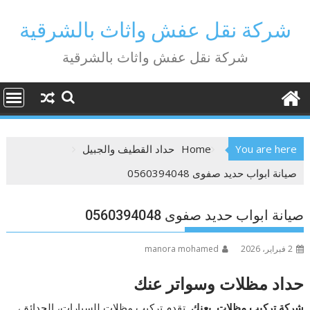
Ski
t
شركة نقل عفش واثاث بالشرقية
conten
شركة نقل عفش واثاث بالشرقية
You are here
Home
حداد القطيف والجبيل
صيانة ابواب حديد صفوى 0560394048
صيانة ابواب حديد صفوى 0560394048
2 فبراير، 2026
manora mohamed
حداد
مظلات
وسواتر
عنك
شركة
تركيب
مظلات
بعنك
تقدم تركيب مظلات للسيارات، الحدائق،