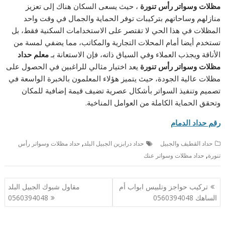
مظلات وسواتر رأس تنورة
، حيث يسعى السكان هناك إلى تعزيز
منازلهم وساحاتهم بتركيبات توفر الحماية والجمال في وقت واحد
المظلات في هذا الحي لا تقتصر على الاستخدامات السكنية فقط، بل
تستخدم أيضا أمام المحلات التجارية والمكاتب، مما يضفي لمسة من
الأناقة ويجذب العملاء وفي السياق ذاته، فإن الاستعانة بـ
معلم حداد
مظلات وسواتر رأس تنورة
يعد اختيار مثالي للراغبين في الحصول على
مظلات عالية الجودة، حيث يتميز هؤلاء المعلمون بالخبرة الواسعة في
تصميم وتنفيذ السواتر بأشكال عصرية تضيف قيمة إضافية للمكان
وتحقق الحماية الكاملة من العوامل المناخية.
رقم حداد الدمام
,
حداد القطيف والجبيل
حداد درابزين الجبيل البلد
حداد مظلات وسواتر رأس
,
تنورة
حداد مظلات وسواتر عنك
تصفّح
تركيب حواجز وتلبيس ابواب أم
مقاول شبوك الجبيل البلد
المقالات
الساهك 0560394048
0560394048