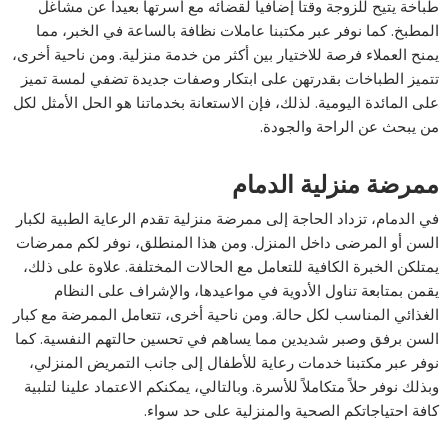
طباخة يتيح للزوجة وقتاً إضافياً لقضائه مع أسرتها بعيداً عن مشاغل
المطبخ. كما نوفر عبر مكتبنا عاملات نظافة بالساعة في الخبر، مما
يمنح العملاء فرصة للاختيار بين أكثر من خدمة منزلية. ومن ناحية أخرى،
تتميز الطباخات بقدرتهن على ابتكار وصفات جديدة تضفي لمسة تميز
على المائدة اليومية. لذلك، فإن الاستعانة بخدماتنا هو الحل الأمثل لكل
من يبحث عن الراحة والجودة.
ممرضة منزلية الدمام
في الدمام، تزداد الحاجة إلى ممرضة منزلية تقدم الرعاية الطبية لكبار
السن أو المرضى داخل المنزل. ومن هذا المنطلق، نوفر لكم ممرضات
يمتلكن الخبرة الكافية للتعامل مع الحالات المختلفة. علاوة على ذلك،
يقمن بمتابعة تناول الأدوية في مواعيدها، والإشراف على النظام
الغذائي المناسب لكل حالة. ومن ناحية أخرى، تتعامل الممرضة مع كبار
السن برفق وصبر شديدين مما يساهم في تحسين حالتهم النفسية. كما
نوفر عبر مكتبنا خدمات رعاية للأطفال إلى جانب التمريض المنزلي،
وبذلك نوفر حلاً متكاملاً للأسرة. وبالتالي، يمكنكم الاعتماد علينا لتلبية
كافة احتياجاتكم الصحية والمنزلية على حد سواء.