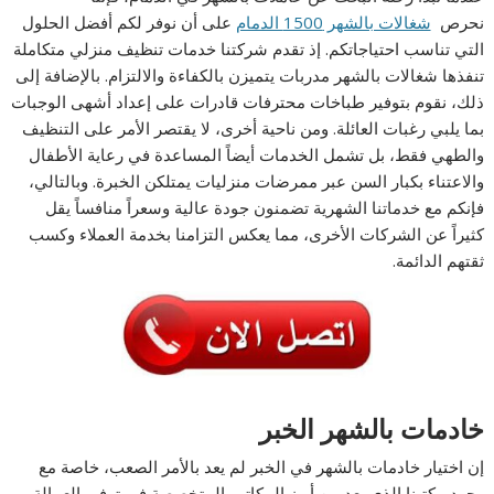
نحرص
شغالات بالشهر 1500 الدمام
على أن نوفر لكم أفضل الحلول
التي تناسب احتياجاتكم. إذ تقدم شركتنا خدمات تنظيف منزلي متكاملة
تنفذها شغالات بالشهر مدربات يتميزن بالكفاءة والالتزام. بالإضافة إلى
ذلك، نقوم بتوفير طباخات محترفات قادرات على إعداد أشهى الوجبات
بما يلبي رغبات العائلة. ومن ناحية أخرى، لا يقتصر الأمر على التنظيف
والطهي فقط، بل تشمل الخدمات أيضاً المساعدة في رعاية الأطفال
والاعتناء بكبار السن عبر ممرضات منزليات يمتلكن الخبرة. وبالتالي،
فإنكم مع خدماتنا الشهرية تضمنون جودة عالية وسعراً منافساً يقل
كثيراً عن الشركات الأخرى، مما يعكس التزامنا بخدمة العملاء وكسب
ثقتهم الدائمة.
خادمات بالشهر الخبر
إن اختيار خادمات بالشهر في الخبر لم يعد بالأمر الصعب، خاصة مع
وجود مكتبنا الذي يعد من أبرز المكاتب المتخصصة في توفير العمالة