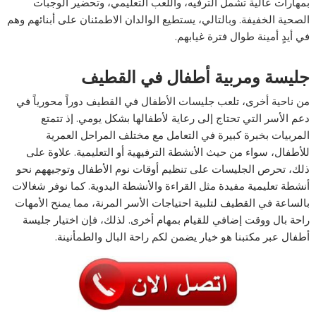
بمهارات عالية تشمل الترفيه، واللعب التعليمي، وتحضير الوجبات
الصحية الخفيفة. وبالتالي، يستطيع الوالدان الاطمئنان على أبنائهم وهم
في أيدٍ أمينة طوال فترة غيابهم.
جليسة ومربية أطفال في القطيف
من ناحية أخرى، تلعب جليسات الأطفال في القطيف دوراً محورياً في
دعم الأسر التي تحتاج إلى رعاية لأطفالها بشكل يومي. إذ تتمتع
المربيات بخبرة كبيرة في التعامل مع مختلف المراحل العمرية
للأطفال، سواء من حيث الأنشطة الترفيهية أو التعليمية. علاوة على
ذلك، تحرص الجليسات على تنظيم أوقات نوم الأطفال وتوجيههم نحو
أنشطة تعليمية مفيدة مثل القراءة والأنشطة اليدوية. كما نوفر شغالات
بالساعة في القطيف لتلبية احتياجات الأسر المرنة، مما يمنح الأمهات
راحة بال ووقت إضافي للقيام بمهام أخرى. لذلك، فإن اختيار جليسة
أطفال عبر مكتبنا هو خيار يضمن لكم راحة البال والطمأنينة.