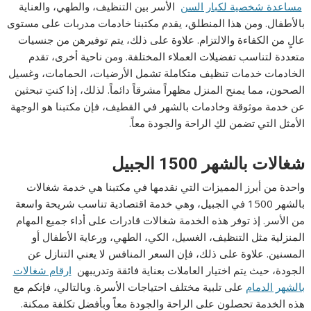
مساعدة شخصية لكبار السن
الأسر بين التنظيف، والطهي، والعناية
بالأطفال. ومن هذا المنطلق، يقدم مكتبنا خادمات مدربات على مستوى
عالٍ من الكفاءة والالتزام. علاوة على ذلك، يتم توفيرهن من جنسيات
متعددة لتناسب تفضيلات العملاء المختلفة. ومن ناحية أخرى، تقدم
الخادمات خدمات تنظيف متكاملة تشمل الأرضيات، الحمامات، وغسيل
الصحون، مما يمنح المنزل مظهراً مشرقاً دائماً. لذلك، إذا كنتِ تبحثين
عن خدمة موثوقة وخادمات بالشهر في القطيف، فإن مكتبنا هو الوجهة
الأمثل التي تضمن لكِ الراحة والجودة معاً.
شغالات بالشهر 1500 الجبيل
واحدة من أبرز المميزات التي نقدمها في مكتبنا هي خدمة شغالات
بالشهر 1500 في الجبيل، وهي خدمة اقتصادية تناسب شريحة واسعة
من الأسر. إذ توفر هذه الخدمة شغالات قادرات على أداء جميع المهام
المنزلية مثل التنظيف، الغسيل، الكي، الطهي، ورعاية الأطفال أو
المسنين. علاوة على ذلك، فإن السعر المنافس لا يعني التنازل عن
الجودة، حيث يتم اختيار العاملات بعناية فائقة وتدريبهن
ارقام شغالات
بالشهر الدمام
على تلبية مختلف احتياجات الأسرة. وبالتالي، فإنكم مع
هذه الخدمة تحصلون على الراحة والجودة معاً وبأفضل تكلفة ممكنة.