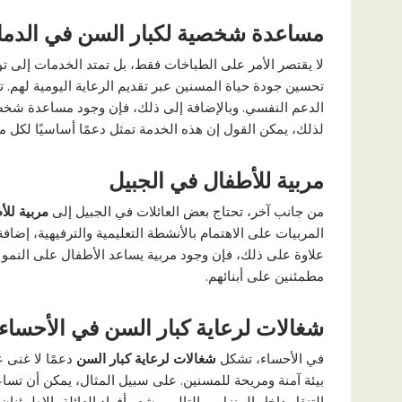
مساعدة شخصية لكبار السن في الدما
لا يقتصر الأمر على الطباخات فقط، بل تمتد الخدمات إلى ت
تحسين جودة حياة المسنين عبر تقديم الرعاية اليومية لهم. ت
الدعم النفسي. وبالإضافة إلى ذلك، فإن وجود مساعدة شخصية
لذلك، يمكن القول إن هذه الخدمة تمثل دعمًا أساسيًا لكل من
مربية للأطفال في الجبيل
من جانب آخر، تحتاج بعض العائلات في الجبيل إلى
مربية للأ
المربيات على الاهتمام بالأنشطة التعليمية والترفيهية، إضاف
علاوة على ذلك، فإن وجود مربية يساعد الأطفال على النمو في
مطمئنين على أبنائهم.
شغالات لرعاية كبار السن في الأحساء
في الأحساء، تشكل
شغالات لرعاية كبار السن
دعمًا لا غنى ع
بيئة آمنة ومريحة للمسنين. على سبيل المثال، يمكن أن تساع
التنقل داخل المنزل. وبالتالي، يشعر أفراد العائلة بالاطمئن