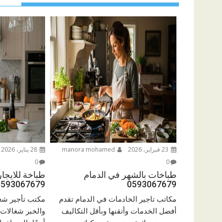
23 فبراير، 2026
manora mohamed
28 يناير، 2026
0
0
طباخات بالشهر في الدمام
طباخة للايجا
0593067679
0593067679
مكاتب تاجير الخادمات في الدمام تقدم
مكتب تأجير شغا
أفضل الخدمات وأتقنها وبأقل التكاليف
والخبر شغالات 