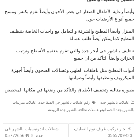
وأيضاً رعاية الأطفال الصغار في بعض الأحيان وأيضاً تقوم بكنس ومسح
جميع أنواع الأرضيات حول
المنزل وأيضاً المطبخ والشرفة والتعامل مع واجبات الخاصة بتنظيف
المطبخ كما يمكن أيضاً طلب عمالة
تنظيف بالشهر حى أبحر جدة والتي تقوم بتعقيم الأسطح وترتيب
الخزائن وأيضأً التأكد من ان جميع
أدوات المطبخ مثل ناطقات الطهي وغسالات الصحون وأيضاً أجهزة
الميكرويف وتنظيفها وأيضاً وصيانتها
بصورة مثالية وتجفيف الأطباق والتأكد من وضعها في مكانها المخصص
,
عاملات بالشهر جدة
رقم عاملات بالشهر حي الصفا جدة
عاملات منزليات
,
بالشهر بجدة الحمدانية
عاملات نظافة بالشهر جدة الروضة
تصفّح
نجار ‏تركيب غرف نوم القطيف
شغالات اندونيسيات بالشهر في
المقالات
0565709420
جدة 0577265649