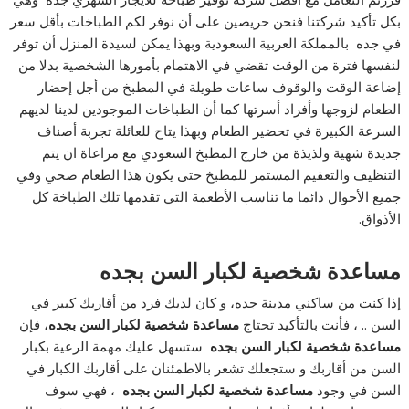
بكل تأكيد شركتنا فنحن حريصين على أن نوفر لكم الطباخات بأقل سعر
في جده بالمملكة العربية السعودية وبهذا يمكن لسيدة المنزل أن توفر
لنفسها فترة من الوقت تقضي في الاهتمام بأمورها الشخصية بدلا من
إضاعة الوقت والوقوف ساعات طويلة في المطبخ من أجل إحضار
الطعام لزوجها وأفراد أسرتها كما أن الطباخات الموجودين لدينا لديهم
السرعة الكبيرة في تحضير الطعام وبهذا يتاح للعائلة تجربة أصناف
جديدة شهية ولذيذة من خارج المطبخ السعودي مع مراعاة ان يتم
التنظيف والتعقيم المستمر للمطبخ حتى يكون هذا الطعام صحي وفي
جميع الأحوال دائما ما تناسب الأطعمة التي تقدمها تلك الطباخة كل
الأذواق.
مساعدة شخصية لكبار السن بجده
إذا كنت من ساكني مدينة جده، و كان لديك فرد من أقاربك كبير في
السن .. ، فأنت بالتأكيد تحتاج
مساعدة شخصية لكبار السن بجده
، فإن
مساعدة شخصية لكبار السن بجده
ستسهل عليك مهمة الرعية بكبار
السن من أقاربك و ستجعلك تشعر بالاطمئنان على أقاربك الكبار في
السن في وجود
مساعدة شخصية لكبار السن بجده
، فهي سوف