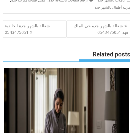
عاملات بالشهر جدة
أرقام شغالات بالساعة جده
افضل طباخة منزلية جده
مربية أطفال بالشهر جده
تصفّح
شغالة بالشهر جده حى الملك
شغالة بالشهر جدة الخالدية
المقالات
فهد 0543475051
0543475051
Related posts