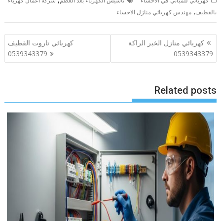
كهربائي للمباني في الاحساء
تأسيس الكهرباء بعد العظم
شركة أعمال كهرباء
,
بالقطيف
مهندس كهربائي منازل الاحساء
تصفّح
كهربائي منازل الخبر الراكة
كهربائي تاروت القطيف
المقالات
0539343379
0539343379
Related posts