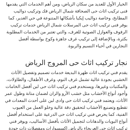
الخيار الأول للعديد من سكان الرياض، ومن أهم الخدمات التي يقدمها
فنى تركيب اثاث حى الصحافة شمال الرياض فك وتركيب دواليب
المطابخ، وخاصة دواليب إيكيا بأشكالها المتنوعة في حي الغدير، كما
يوفر فنى تركيب اثاث حى المرسلات شمال الرياض خدمات تركيب
الرفوف والعوازل الصوتية للغرف، والتي تعتبر من الخدمات المطلوبة
بكثرة، وبالإضافة إلى تركيب غرف جاهزة وكوخ بواسطة أفضل
النجارين في أحياء النسيم والربوة.
نجار تركيب اثاث حى المروج الرياض
يقدم فني تركيب اثاث ظهرة البديعة خدمات تصميم وتفصيل الأثاث
الخشبي بجودة عالية تشمل غرف النوم، وغرف الأطفال، والطاولات،
والمكتبات وغيرها، ويستخدم فني تركيب اثاث حى لبن أفضل الخامات
وأجود أنواع الأخشاب مثل خشب الأرو والزان لضمان متانة وطول عمر
الأثاث، ويعتمد فني تركيب اثاث حى وادى لبن على أحدث المعدات في
تقطيع وتصنيع الأخشاب لتحقيق دقة عالية وخلو العمل من العيوب
الفنية، كما يحرص فني تركيب اثاث حى الدرعية على استخدام أفضل
أنواع البويات والدهانات لتجميل الأثاث بأفضل الأساليب، ويوفر فني
تركيب اثاث حى العريجاء بالرياض إكسسوارات ومفصلات ذات جودة