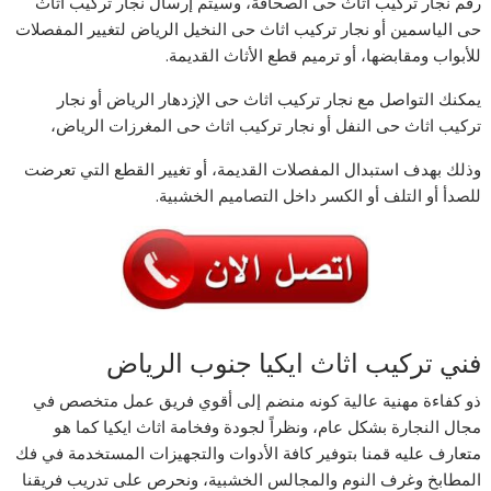
رقم نجار تركيب اثاث حى الصحافة، وسيتم إرسال نجار تركيب اثاث
حى الياسمين أو نجار تركيب اثاث حى النخيل الرياض لتغيير المفصلات
للأبواب ومقابضها، أو ترميم قطع الأثاث القديمة.
يمكنك التواصل مع نجار تركيب اثاث حى الإزدهار الرياض أو نجار
تركيب اثاث حى النفل أو نجار تركيب اثاث حى المغرزات الرياض،
وذلك بهدف استبدال المفصلات القديمة، أو تغيير القطع التي تعرضت
للصدأ أو التلف أو الكسر داخل التصاميم الخشبية.
فني تركيب اثاث ايكيا جنوب الرياض
ذو كفاءة مهنية عالية كونه منضم إلى أقوي فريق عمل متخصص في
مجال النجارة بشكل عام، ونظراً لجودة وفخامة اثاث ايكيا كما هو
متعارف عليه قمنا بتوفير كافة الأدوات والتجهيزات المستخدمة في فك
المطابخ وغرف النوم والمجالس الخشبية، ونحرص على تدريب فريقنا