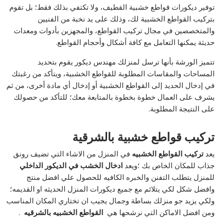
توفير ديكورات قواطع خشبية القطيف، ولا تكتفي بذلك فقط؛ بل تقوم
بتركيب القواطع الخشبية لك، وذلك على يد نخبة من الفنيين
والمتخصصين في مجال تركيب القواطع، والمجهزين بأدوات ومعدات
حديثة يمكنها التعامل مع كافة أشكال وأحجام القواطع.
تتميز الورشة بأنها ترسل لمنزلك مهندس ديكور يقوم بتحديد
المساحات والمقاسات المطلوبة للقواطع الخشبية، ويتأكد من رغبتك
في إدخال الحديد إلى القواطع الخشبية أو إدخال أي مادة أخرى، من ثم
يشرف على العمال خطوة بخطوة بالمتابعة معك؛ للتأكد من حصولك
على النتيجة المطلوبة.
تركيب قواطع خشبية بالشرقية
يعد
تركيب القواطع الخشبيه
في المنزل من الاشاء التي تضيف رونق
جذاب للمكان الخاص بك ؛ويعد
ادخال الخشب في الديكور الداخلي
للمنزل يتطلب التفنن والخبره الكافيه للحصول علي افضل منتج
وافضل شكل لكي يتلائم مع جميع ديكورات المنزل الحديثه او القديمه؛
ولكي يزيد جو منزلك بساطة وجمال يجيب ان تختاري المكان المناسب
ومن افضل الاماكن التي نرشحها هي
القواطع الخشبيه بالشرقيه
.