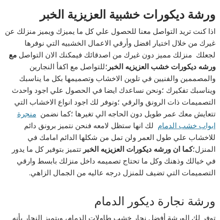
ورشة ديكورات خشبية العزيزية الخبر
اذا كنت تريد التواصل معنا للحصول علي كل ما يميزك ويميز منزلك عن
غيرك من خلال اختيار افضل وأرقي الاعمال الخشبيه التي نوفرها
لجعلك منزلك مميز دون غيرك من اصدقائك فيمكنك الان التواصل
مع
ورشه ديكورات خشب العزيزيه الخبر
؛للتواصل مع اكفأ النجارين
والمصممين والفنيين في تلوين الاخشاب وتصميمها بكل ما يناسبك
ويناسبك تفكيرك ؛ونحن نساعدك ايضا في الحصول علي اجود واحدث
التصميمات ذات الرونق والرقي ؛ونوفر لك اجود انواع الاخشاب التي
تتعايش معك عمر طويل دون الحاجه الي تغيرها ؛كما نضمن
منجرة
ابواب خشب الدمام
لك انها ستظل لامعه فنحن نتميز برونق دائم
للاخشاب علي طول العمر ولن تمل من شكلها الدائم امامك في
المنزل؛
كما ان ورشه ديكورات العزيزيه الخبر
تتميز بتوفير كل ما يدور
في خيالك وذهنك وكل ما تحتاج تصميمه داخل منزلك بابسط وارقي
التصميمات التي تضيف للمنزل درجه عاليه من الجمال الزاهي.
ورشة نجارة ديكور الدمام
توفر لك الورشة أفضل نجار خشب طاولات الدمام، ويتميز النجار بأنه