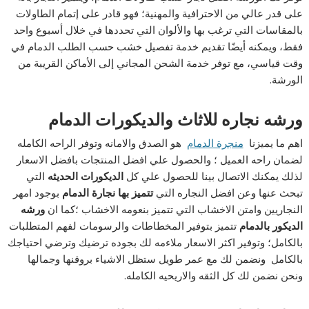
على قدر عالي من الاحترافية والمهنية؛ فهو قادر على إتمام الطاولات
بالمقاسات التي ترغب بها والألوان التي تحددها في خلال أسبوع واحد
فقط، ويمكنه أيضًا تقديم خدمة تفصيل خشب حسب الطلب الدمام في
وقت قياسي، مع توفر خدمة الشحن المجاني إلى الأماكن القريبة من
الورشة.
ورشه نجاره للاثاث والديكورات الدمام
اهم ما يميزنا
منجرة الدمام
هو الصدق والامانه وتوفر الراحه الكامله
لضمان راحه العميل ؛ والحصول علي افضل المنتجات بافضل الاسعار
لذلك يمكنك الاتصال بينا للحصول علي كل
الديكورات الحديثه
التي
تبحث عنها وعن افضل النجاره التي
تتميز بها نجارة الدمام
بوجود امهر
النجاريين وامتن الاخشاب التي تتميز بنعومه الاخشاب ؛كما ان
ورشه
الديكور بالدمام
تتميز بتوفير المخطاطات والرسومات لفهم المتطلبات
بالكامل؛ وتوفير اكثر الاسعار ملاءمه لك بجوده ترضيك وترضي احتياجك
بالكامل ونضمن لك مع عمر طويل ستظل الاشياء بروقنها وجمالها
ونحن نضمن لك كل الثقه والاريحيه الكامله.