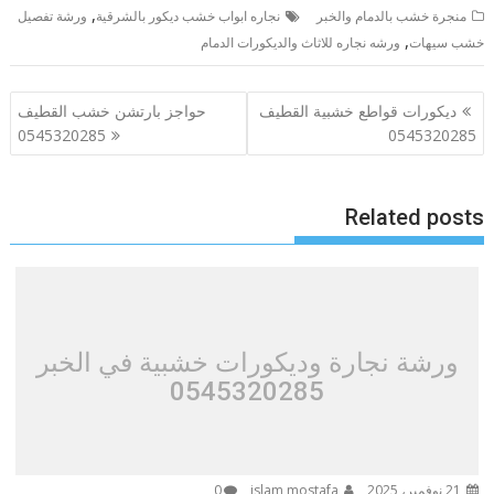
,
منجرة خشب بالدمام والخبر
نجاره ابواب خشب ديكور بالشرقية
ورشة تفصيل
,
خشب سيهات
ورشه نجاره للاثاث والديكورات الدمام
تصفّح
ديكورات قواطع خشبية القطيف
حواجز بارتشن خشب القطيف
المقالات
0545320285
0545320285
Related posts
ورشة نجارة وديكورات خشبية في الخبر
0545320285
21 نوفمبر، 2025
islam mostafa
0