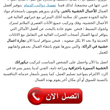
غني عنها في مجتمعنا، لذلك قمنا
تفصيل دواليب الدمام
بتوفير أفضل
العمال
للأعمال الخشبية بالخبر
، والذي بدورهم يقومون باستخدام مواد
عالية الجودة تضمن لك سلامة أثاثك المنزلي مع خبراتهم العالية في
الأعمال الخشبية، وفك وتركيب جميع الأثاث العصري الملائم لمنزك
ولجوك البسيط ؛ فنحن نقوم عادة بالبحث عن أفضل الأماكن التي
يتوافر لديها العمال أصحاب الخبرات العالية في التعامل مع الاثاثات
الحديثة ولا نجد الا بكل صعوبه ، فنحن متوافر لدينا الان
نجارة اعمال
خشبية في الراكة
، والتي بدورها تقوم بانتقاء العمال بجدهم واتقانهم
للعمل .
اتصل بنا الآن واحصل على الشخص المناسب لتركيب
ديكوراتك
الخشبية المميزة باحترافية
وبراعة تامة، الفني لدينا يتميز بسرعة في
الرد، الالتزام بمواعيد تسليم العمل، كما يتميز بأسعار خدماته التنافسية
بالنسبة للسوق أو أي مكان أخر يقوم بهذه العمال .