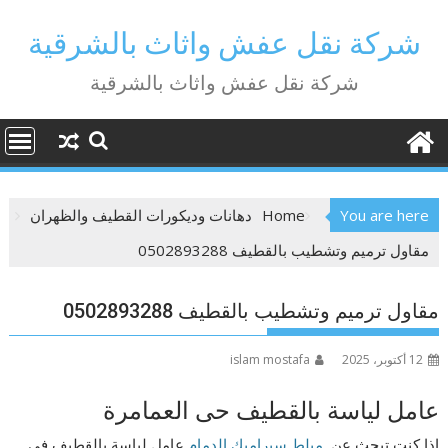
Ski
t
شركة نقل عفش واثاث بالشرقية
conten
شركة نقل عفش واثاث بالشرقية
You are here
Home
دهانات وديكورات القطيف والظهران
مقاول ترميم وتشطيب بالقطيف 0502893288
مقاول ترميم وتشطيب بالقطيف 0502893288
12 أكتوبر، 2025
islam mostafa
عامل لياسة بالقطيف حى العمامرة
إذا كنت تبحث عن
مبلط سيراميك الدمام
عامل لياسة بالقطيف فى