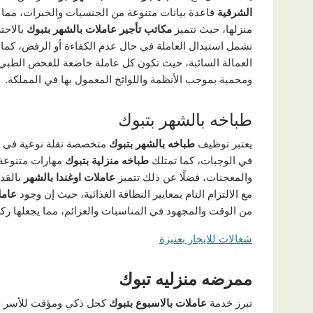
الشرقية
قاعدة بيانات متنوعة من الجنسيات والخبرات، مما
منزلها، حيث تتميز
مكاتب تأجير عاملات بالشهر بتبوك
بالاحت
تشمل استبدال العاملة في حال عدم الكفاءة أو الرفض، كما 
العمالة السائبة، حيث تكون كل عاملة خاضعة للفحص الطبي 
ومحمية بموجب الأنظمة واللوائح المعمول بها في المملكة.
طباخه بالشهر بتبوك
يعتبر توظيف
طباخه بالشهر بتبوك
متخصصة نقلة نوعية في جو
في الوجبات، كما تمتلك
طباخه منزلية بتبوك
مهارات متنوعة 
والمعجنات، فضلًا عن ذلك تتميز
عاملات اوغندا بالشهر
بالقد
مع الالتزام التام بمعايير النظافة الغذائية، حيث إن وجود
عامل
من الوقت والمجهود في المناسبات والعزائم، مما يجعلها رك
شغالات للايجار بعنيزة
ممرضه منزليه تبوك
تبرز خدمة
عاملات بالاسبوع بتبوك
كحل ذكي ومؤقت للأسر في ت