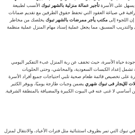
 يسهل على الأسرة
تأجير عمالة منزلية بالشهر تبوك
الأنسب لطبيعة
رافية في صياغة العقود التي تحفظ حقوق الطرفين مع تقديم ضمانات
إن اللجوء إلى
مكتب يأجر ممرضات بالشهر تبوك
يخلصك من مخاطر
والتدريب المسبق، مما يجعل عملية إسناد مهام المنزل عملية منظمة
دة حياة الأسرة، حيث تخفف عن ربة المنزل عبء التفكير اليومي
تشمل إعداد الكبسات السعودية، والمحاشي، وحتى الحلويات
رة على تخصيص قائمة طعام صحية تلبي احتياجات جميع أفراد الأسرة
ات للإيجار فى تبوك شهري
يضمن وجبات طازجة يوميًا، ويوفر الكثير
ن أساسي لا غنى عنه في البيوت الكبيرة والمضيافة بالمنطقة الشرقية.
بوك التي تمر بظروف استثنائية مثل فترات الأعياد، والانتقال لمنزل